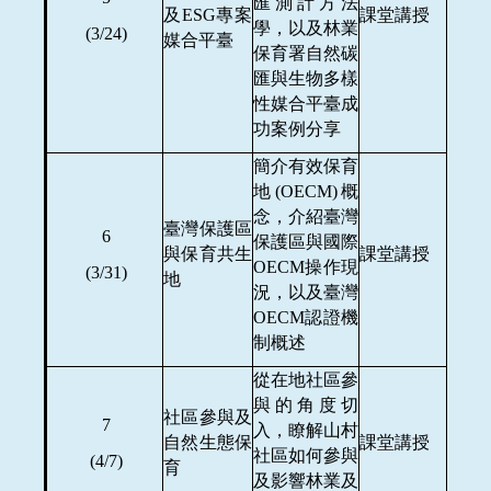
匯測計方法
及ESG專案
課堂講授
學，以及林業
(3/24)
媒合平臺
保育署自然碳
匯與生物多樣
性媒合平臺成
功案例分享
簡介有效保育
地(OECM)概
念，介紹臺灣
臺灣保護區
6
保護區與國際
與保育共生
課堂講授
OECM操作現
(3/31)
地
況，以及臺灣
OECM認證機
制概述
從在地社區參
與的角度切
社區參與及
7
入，瞭解山村
自然生態保
課堂講授
社區如何參與
(4/7)
育
及影響林業及