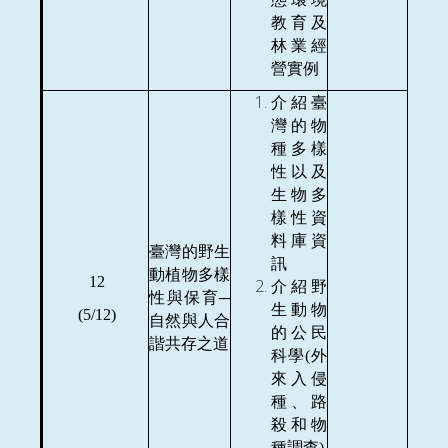
教育及
林業經
營實例
介紹臺
灣的物
種多樣
性以及
生物多
樣性資
料庫資
臺灣的野生
訊
動植物多樣
12
介紹野
性與保育─
生動物
(5/12)
自然與人合
的公民
諧共存之道
科學(外
來入侵
種、路
殺和物
種調查)