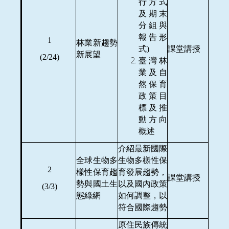
行方式
及期末
分組與
報告形
1
林業新趨勢
式)
課堂講授
新展望
(2/24)
臺灣林
業及自
然保育
政策目
標及推
動方向
概述
介紹最新國際
全球生物多
生物多樣性保
2
樣性保育趨
育發展趨勢，
課堂講授
勢與國土生
以及國內政策
(3/3)
態綠網
如何調整，以
符合國際趨勢
原住民族傳統