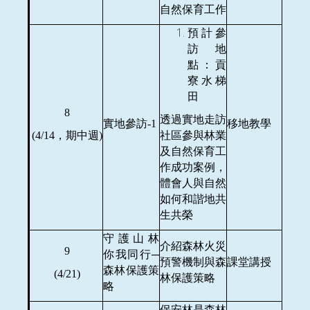
自然保育工作
預計參
訪地
點：貢
寮水梯
田
8
透過實地走訪
實地參訪-1
移地教學
(4/14
，期中週)
社區參與林業
及自然保育工
作成功案例，
體會人與自然
如何和諧地共
生共榮
守護山林
介紹森林火災
9
你我同行─
預警機制與森
課堂講授
森林保護策
(4/21)
林保護策略
略
保安林是森林