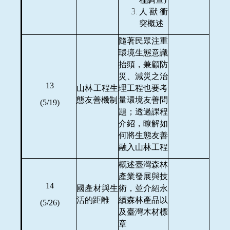
人獸衝
突概述
隨著民眾注重
環境生態意識
抬頭，兼顧防
災、減災之治
13
山林工程生
理工程也要考
態友善機制
量環境友善問
(5/19)
題；透過課程
介紹，瞭解如
何將生態友善
融入山林工程
概述臺灣森林
產業發展與技
14
國產材與生
術，並介紹永
活的距離
續森林產品以
(5/26)
及臺灣木材標
章