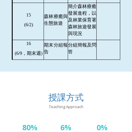
簡介森林療癒
發展進程，以
15
森林療癒與
及林業保育署
生態旅遊
(6/2)
森林旅遊發展
與現況
16
期末分組報
分組簡報及問
告
答
(6/9
，期末週)
授課方式
Teaching Approach
80%
6%
0%