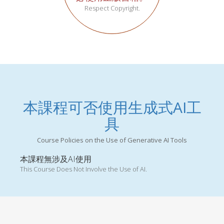
Respect Copyright.
本課程可否使用生成式AI工
具
Course Policies on the Use of Generative AI Tools
本課程無涉及AI使用
This Course Does Not Involve the Use of AI.