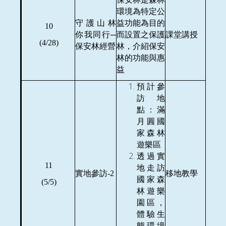
環境為特定公
守護山林
益功能為目的
10
你我同行─
而設置之保護
課堂講授
(4/28)
保安林經營
林，介紹保安
林的功能與惠
益
預計參
訪地
點：滿
月圓國
家森林
遊樂區
透過實
11
地走訪
實地參訪-2
移地教學
國家森
(5/5)
林遊樂
園區，
體驗生
態環境