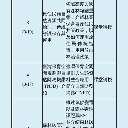
領域高度與國
有森林範圍重
原住民族自
疊，介紹林業
然資源共同
3
保育署原住民
治理、傳統
課堂講授
共管政策，以
(3/10)
智識保存與
及如何運用原
運用
住民傳統智
識，用用於山
林治理政策
臺灣保育空
臺灣保育空間
間規劃與自
規劃與生態資
4
然財務揭露
料整合應用，
課堂講授
(3/17)
(TNFD)介
簡介自然財務
紹
揭露(TNFD)
概述氣候變遷
以及森林碳匯
議題與ESG，
並介紹森林碳
森林碳管理
5