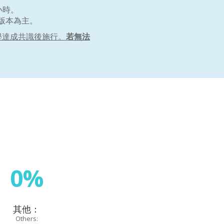
小時。
版本為主。
學達成共識後施行。
若無法
0%
其他：
Others: