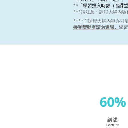
**
「學習投入時數（含課
***請注意：課程大綱內
****
而課程大綱內容亦可
接受變動者請勿選課。
學習
60%
講述
Lecture