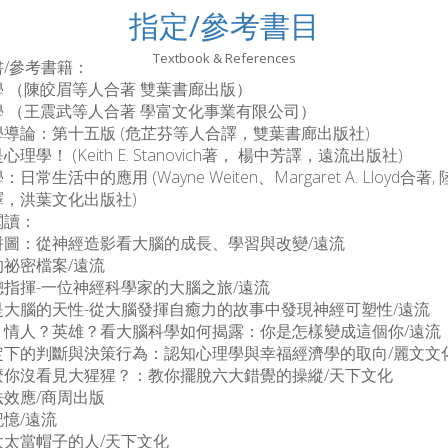
指定/參考書目
Textbook & References
/參考書籍：
 （陳皎眉等人合著 雙葉書廊出版）
學 （王震武等人合著 學富文化事業有限公司）
導論：第十五版 (危芷芬等人合譯，雙葉書廊出版社)
理學！ (Keith E. Stanovich著， 楊中芳譯，遠流出版社)
日常生活中的應用 (Wayne Weiten、Margaret A. Lloyd合著
譯，洪葉文化出版社)
閱讀：
拼圖：從神經造影看大腦的成長、學習與改變/遠流
的祕密檔案/遠流
總指揮-一位神經科學家的大腦之旅/遠流
是大腦的天性-從大腦發揮自癒力的故事中發現神經可塑性/遠流
？情人？英雄？看大腦科學如何揭露：你是怎樣變成這個你/遠流
定下的判斷與決策行為：認知心理學與幸福經濟學的取向/麗文文
麼你沒看見大猩猩？：教你擺脫六大錯覺的操縱/天下文化
法效應/商周出版
憶/遠流
太太當帽子的人/天下文化