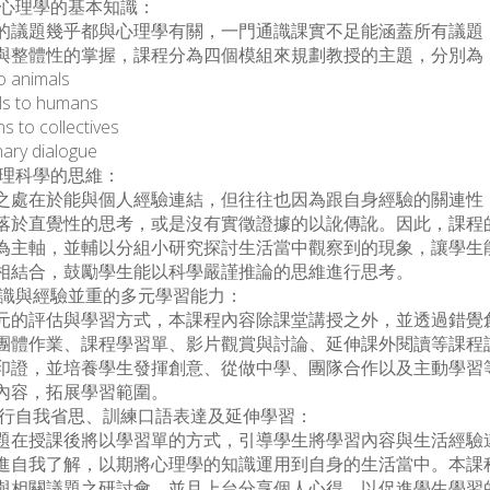
解心理學的基本知識：
題幾乎都與心理學有關，一門通識課實不足能涵蓋所有議題
與整體性的掌握，課程分為四個模組來規劃教授的主題，分別為
 animals
s to humans
o collectives
ary dialogue
心理科學的思維：
在於能與個人經驗連結，但往往也因為跟自身經驗的關連性
落於直覺性的思考，或是沒有實徵證據的以訛傳訛。因此，課程
為主軸，並輔以分組小研究探討生活當中觀察到的現象，讓學生
相結合，鼓勵學生能以科學嚴謹推論的思維進行思考。
知識與經驗並重的多元學習能力：
評估與學習方式，本課程內容除課堂講授之外，並透過錯覺
團體作業、課程學習單、影片觀賞與討論、延伸課外閱讀等課程
印證，並培養學生發揮創意、從做中學、團隊合作以及主動學習
內容，拓展學習範圍。
進行自我省思、訓練口語表達及延伸學習：
授課後將以學習單的方式，引導學生將學習內容與生活經驗
進自我了解，以期將心理學的知識運用到自身的生活當中。本課
與相關議題之研討會，並且上台分享個人心得，以促進學生學習