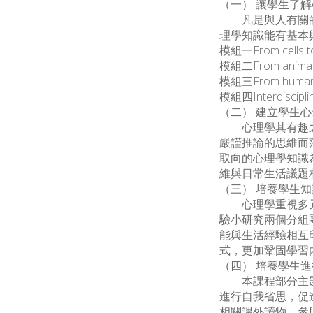
（一） 讓學生了
凡是與人有關的議
理學知識能有基本
模組一From cells to
模組二From animal
模組三From humans t
模組四Interdisciplin
（二） 建立學生
心理學其有趣之處
嚴謹推論的思維而
取向的心理學知識
維與日常生活議題
（三） 培養學生
心理學重視多元的
驗小研究兩個分組
能與生活經驗相互
式，更加鞏固學習
（四） 培養學生
本課程部分主題在
進行自我省思，促
相關課外讀物、參