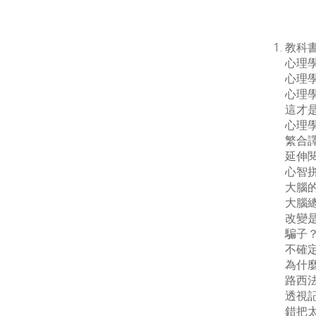
教科書
心理學
心理
心理學
這才是心
心理學：
繁合
延伸
心智
大腦
大腦
改變
騙子
不確
為什
路西
透視記
錯把