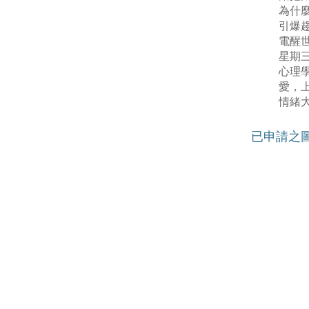
為什
引爆
電醒世
星期
心理
愛，
情緒
已申請之