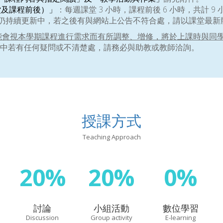
堂及課程前後）」
：每週課堂 3 小時，課程前後 6 小時，共計 9 
容仍持續更新中，若之後有與網站上公告不符合處，請以課堂最新
能會視本學期課程進行需求而有所調整、增修，將於上課時與同
中若有任何疑問或不清楚處，請務必與助教或教師洽詢。
授課方式
Teaching Approach
20%
20%
0%
討論
小組活動
數位學習
Discussion
Group activity
E-learning