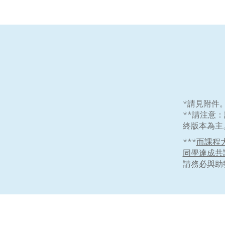
*
請見附件
**請注意
終版本為主
***
而課程
同學達成共
請務必與助