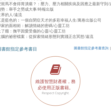
麼斑馬不會得胃潰瘍？：壓力、壓力相關疾病及因應之最新守則/
趨勢：舉手之勞成大事/時報出版
界的人/遠流
三是藍色的︰一個自閉症天才的多彩幸福人生/萬卷出版公司
學家的面相術：解讀情緒的密碼/心靈工坊
上了癮：撫平因愛受傷的心靈/心靈工坊
大腦的祕密檔案：從探索情緒形態到實踐正念冥想/遠流
圖書館指定參考書目
圖書館指定參考書查詢
維護智慧財產權，務
必使用正版書籍。
Respect Copyright.