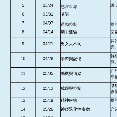
5
03/24
說
感官世界
6
03/31
演講
7
04/07
運動控制
探
8
04/14
期中測驗
回
探
9
04/21
男女大不同
異
解
10
04/28
學習與記憶
制
介
11
05/05
動機與情緒
導
剖
12
05/12
成癮與控制
影
13
05/19
精神疾病
探
14
05/26
神經退化性疾病
介