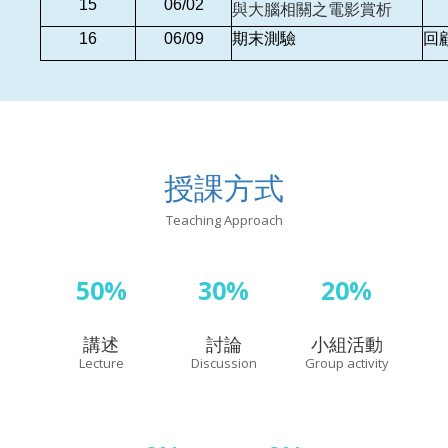
15
06/02
與大腦相關之電影賞析
16
06/09
期末測驗
回
授課方式
Teaching Approach
50%
30%
20%
講述
討論
小組活動
Lecture
Discussion
Group activity