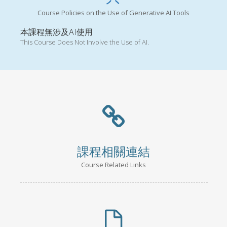
Course Policies on the Use of Generative AI Tools
本課程無涉及AI使用
This Course Does Not Involve the Use of AI.
課程相關連結
Course Related Links