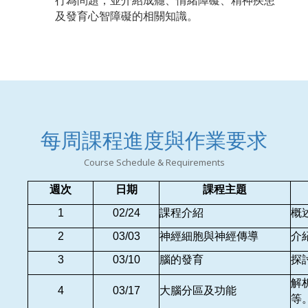
行為問題，並介紹成癮、情緒障礙、精神疾患
及發育心智障礙的相關知識。
每周課程進度與作業要求
Course Schedule & Requirements
週次
日期
課程主題
1
02/24
課程介紹
概
2
03/03
神經細胞與神經傳導
介
3
03/10
腦的發育
探
解
4
03/17
大腦分區及功能
等