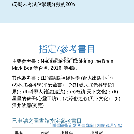
(5)期末考試佔學期分數的20%
指定/參考書目
Textbook & References
主要參考書：
Neuroscience: Exploring the Brain.
Mark Bear
等合著
, 2016,
第
4
版.
其他參考書：
(1)
閒話腦神經科學
(
台大出版中心
)
；
(2)
不腦殘科學
(
平安叢書
)
；
(3)
打破大腦偽科學
(
如
果
)
；
(4)
科學人雜誌
(
遠流
)
；
(5)
奇蹟
(
天下文化
)
；
(6)
星星的孩子
(
心靈工坊
)
；
(7)
躁鬱之心
(
天下文化
)
；
(8)
深井效應
(
究竟
)
已申請之圖書館指定參考書目
圖書館指定參考書查詢
|
相關處理要點
書名
作者
出版年
出版者