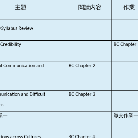
主題
閱讀內容
作業
/Syllabus Review
 Credibility
BC Chapter
al Communication and
BC Chapter 2
ce
ication and Difficult
BC Chapter 3
ons
業一
繳交作業
ons across Cultures
BC Chapter 4