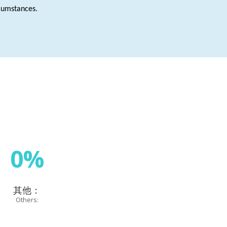
ircumstances.
0%
其他：
Others: