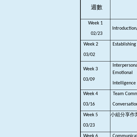
週數
Week 1
Introduction
02/23
Week 2
Establishing
03/02
Interperson
Week 3
Emotional
03/09
Intelligen
Week 4
Team Commun
03/16
Conversati
小組分享作
Week 5
03/23
Week 6
Communicati