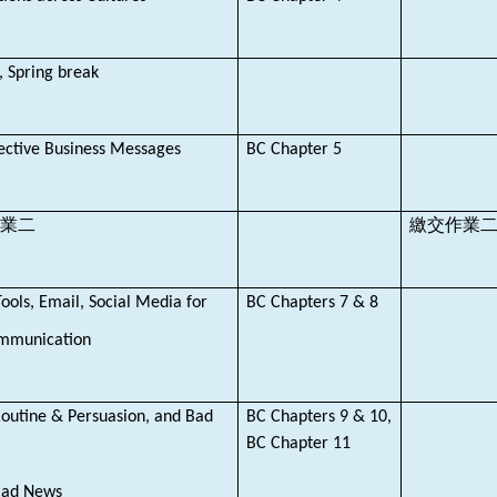
, Spring break
fective Business Messages
BC Chapter 5
業二
繳交作業
Tools, Email, Social Media for
BC Chapters 7 & 8
ommunication
outine & Persuasion, and Bad
BC Chapters 9 & 10,
BC Chapter 11
Bad News