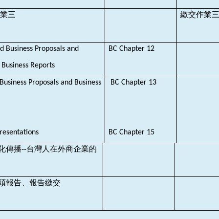
業三
繳交作業
d Business Proposals and
BC Chapter 12
r Business Reports
Business Proposals and Business
BC Chapter 13
resentations
BC Chapter 15
化傳播
台灣人在外商企業的
--
頭報告
報告繳交
、