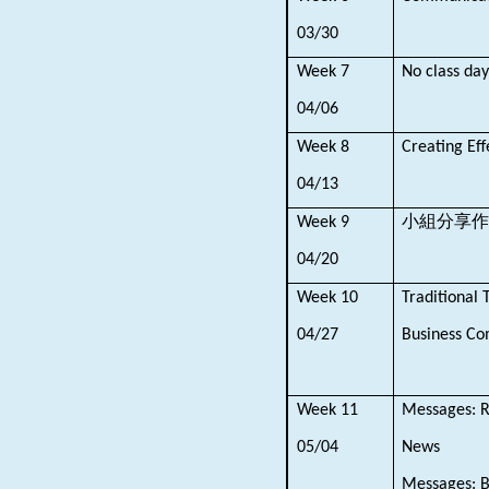
03/30
Week 7
No class day
04/06
Week 8
Creating Ef
04/13
小組分享作
Week 9
04/20
Week 10
Traditional 
04/27
Business C
Week 11
Messages: R
05/04
News
Messages: 