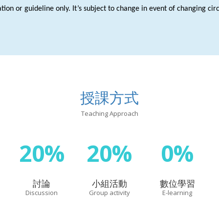
tion or guideline only. It’s subject to change in event of changing c
授課方式
Teaching Approach
20%
20%
0%
討論
小組活動
數位學習
Discussion
Group activity
E-learning