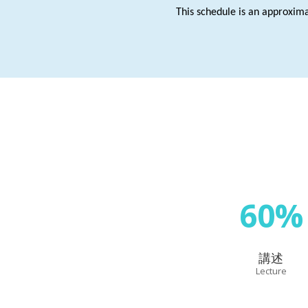
This schedule is an approxima
60%
講述
Lecture