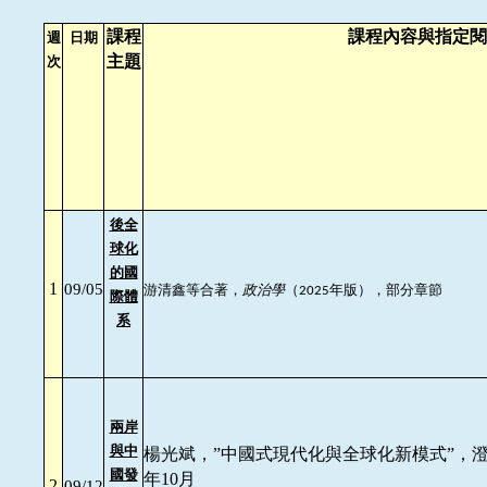
課程
課程內容與指定閱
週
日期
主題
次
後全
球化
的國
1
游清鑫等合著，
政治學
（
年版），部分章節
09/05
2025
際體
系
兩岸
與中
楊光斌，”中國式現代化與全球化新模式”，澄海全
國發
年10月
2
09/12