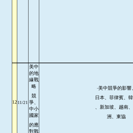
美中
的地
緣戰
略
-
美中競爭的影響
競
日本、菲律賓、韓
爭、
12
11/21
、新加坡、越南、
中小
國家
洲、東協
的應
對戰