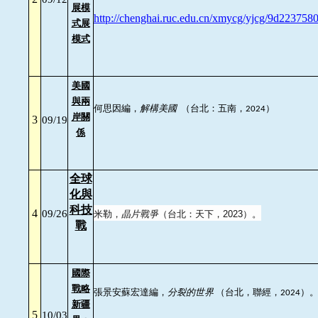
展模
http://chenghai.ruc.edu.cn/xmycg/yjcg/9d2237
式展
模式
美國
與兩
何思因編，
解構美國
（台北：五南，
）
2024
岸關
3
09/19
係
全球
化與
科技
4
米勒，
晶片戰爭
（台北：天下，
）。
09/26
2023
戰
國際
戰略
張景安蘇宏達編，
分裂的世界
（台北，聯經，
）
2024
新疆
5
10/03