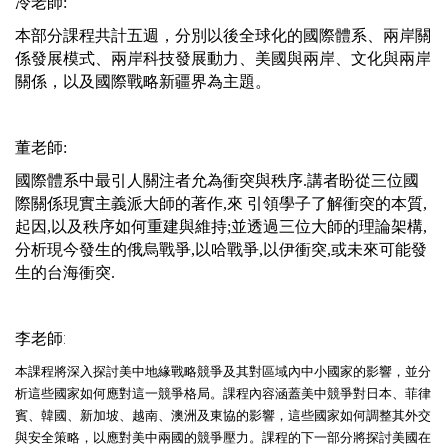
冷老師:
本部分課程共計五週，分別以後全球化的國際體系、兩岸關
係發展模式、兩岸科技發展動力、美國與兩岸、文化與兩岸
關係，以及國際戰略新疆界為主題。
董老師:
國際體系中最引人關注者允為衝突與秩序.講者盼從三位國
際關係現實主義派大師的著作,來 引領學子了解衝突的本質,
起因,以及秩序如何重建與維持;並透過三位大師的理論架構,
分析現今發生的俄烏戰爭,以哈戰爭,以伊衝突,或未來可能發
生的台海衝突.
李老師:
本課程將深入探討美中地緣戰略競爭及其對區域內中小國家的影響，並分
析這些國家如何應對這一競爭格局。課程內容涵蓋美中競爭對日本、菲律
賓、韓國、新加坡、越南、澳洲及東協的影響，這些國家如何調整其外交
與安全策略，以應對美中兩國的競爭壓力。課程的下一部分將探討美國在