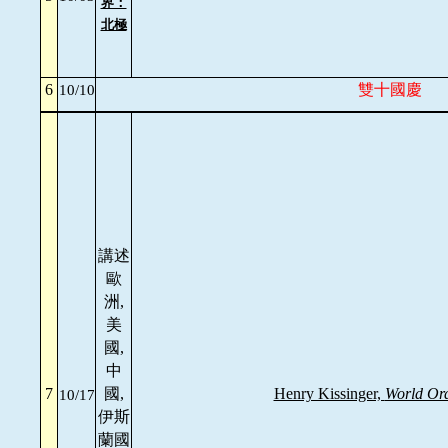
界：
北極
6
雙十國慶
10/10
講述
歐
洲,
美
國,
中
7
國,
Henry Kissinger,
World Or
10/17
伊斯
蘭國