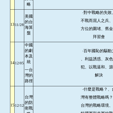
略
-
對中戰略的失敗
美國
不戰而屈人之兵、
的台
13
11/28
海算
方位的圍堵、舊金
盤
拜習會
中國
的劇
-
百年國恥的驅動
本及
、利益誘惑、灰色
統
14
12/05
犯、以戰逼和、源
一台
解決
灣的
路徑
-
什麼是戰略？、
台灣
灣有整體戰略嗎？
的防
台灣的戰略環境、
15
12/12
衛戰