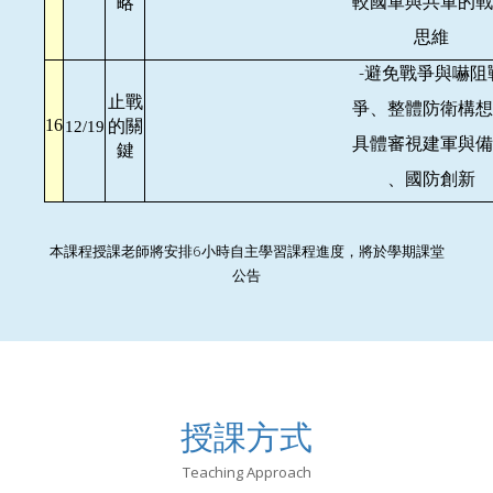
較國軍與共軍的戰
略
思維
-
避免戰爭與嚇阻
止戰
爭、整體防衛構想
的關
16
12/19
具體審視建軍與備
鍵
、國防創新
本課程授課老師將安排
6
小時自主學習課程進度，將於學期課堂
公告
授課方式
Teaching Approach