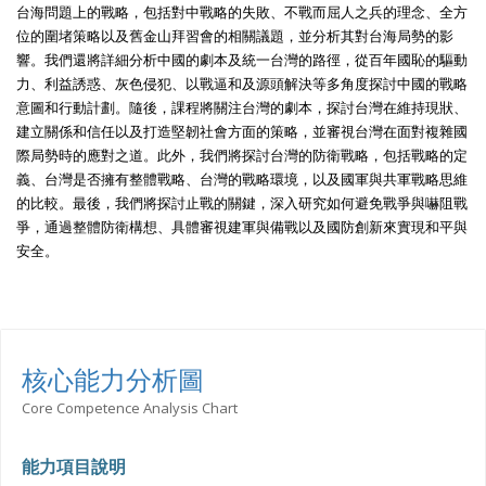
台海問題上的戰略，包括對中戰略的失敗、不戰而屈人之兵的理念、全方
位的圍堵策略以及舊金山拜習會的相關議題，並分析其對台海局勢的影
響。我們還將詳細分析中國的劇本及統一台灣的路徑，從百年國恥的驅動
力、利益誘惑、灰色侵犯、以戰逼和及源頭解決等多角度探討中國的戰略
意圖和行動計劃。隨後，課程將關注台灣的劇本，探討台灣在維持現狀、
建立關係和信任以及打造堅韌社會方面的策略，並審視台灣在面對複雜國
際局勢時的應對之道。此外，我們將探討台灣的防衛戰略，包括戰略的定
義、台灣是否擁有整體戰略、台灣的戰略環境，以及國軍與共軍戰略思維
的比較。最後，我們將探討止戰的關鍵，深入研究如何避免戰爭與嚇阻戰
爭，通過整體防衛構想、具體審視建軍與備戰以及國防創新來實現和平與
安全。
核心能力分析圖
Core Competence Analysis Chart
能力項目說明