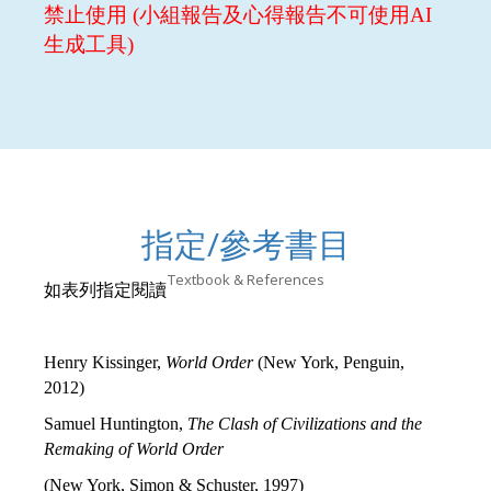
禁止使用 (小組報告及心得報告不可使用AI
生成工具)
指定/參考書目
Textbook & References
如表列指定閱讀
Henry Kissinger,
World Order
(New York, Penguin,
2012)
Samuel Huntington,
The Clash of Civilizations and the
Remaking of World Order
(New York, Simon & Schuster, 1997)