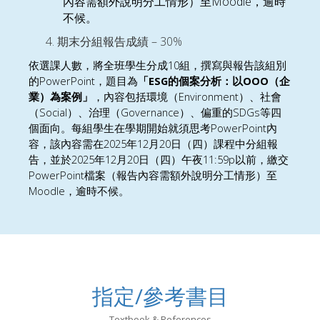
Moodle
內容需額外說明分工情形）至
，逾時
不候。
– 30%
期末分組報告成績
10
依選課人數，將全班學生分成
組，撰寫與報告該組別
PowerPoint
ESG
OOO
的
，題目為
「
的個案分析：以
（企
Environment
業）為案例」
，內容包括環境（
）、社會
Social
Governance
SDGs
（
）、治理（
）、偏重的
等
四
PowerPoint
個面向。每組學生在學期開始就須思考
內
2025
12
20
容，該內容需在
年
月
日（四）課程中分組報
2025
12
20
11:59p
告，並於
年
月
日（四）午夜
以前，繳交
PowerPoint
檔案（報告內容需額外說明分工情形）至
Moodle
，逾時不候。
指定/參考書目
Textbook & References