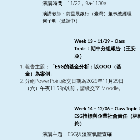
11/22
9a-1130a
演講時間：
，
演講教師：前星展銀行（臺灣）董事總經理
何子明（邀請中）
Week
13
–
11/29
– Class
：期中分組報告（王安
Topic
亞）
ESG
OOO
報告主題：「
的基金分析：以
（基
金）為案例
」
PowerPoint
2025
11
29
分組
繳交日期為
年
月
日
11:59p
Moodle
（六）午夜
以前
，請繳交至
。
Week 1
4
–
12/06
– Class Topic
指標與企業社會責任（林
ESG
鈞）
ESG
演講主題：
與溫室氣體查確