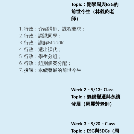
：開學周與
的
Topic
ESG
前世今生
（林義鈞老
師）
行政：介紹講師、課程要求；
行政：認識同學；
Moodle
行政：講解
；
行政：選出課代；
行政：學生分組；
行政：組別個案分配；
授課：永續發展的前世今生
Week
2
–
9/13
– Class
：氣候變遷與永續
Topic
發展（周麗芳老師）
Week
3
–
9/20
– Class
：
與
（周
Topic
ESG
SDGs