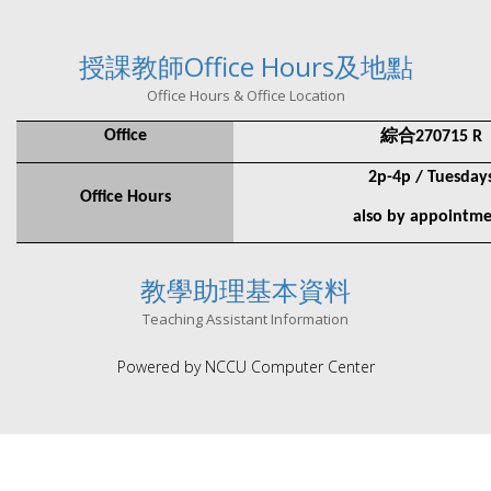
授課教師Office Hours及地點
Office Hours & Office Location
綜合
Office
270715 R
2p-4p / Tuesday
Office Hours
also by appointm
教學助理基本資料
Teaching Assistant Information
Powered by NCCU Computer Center