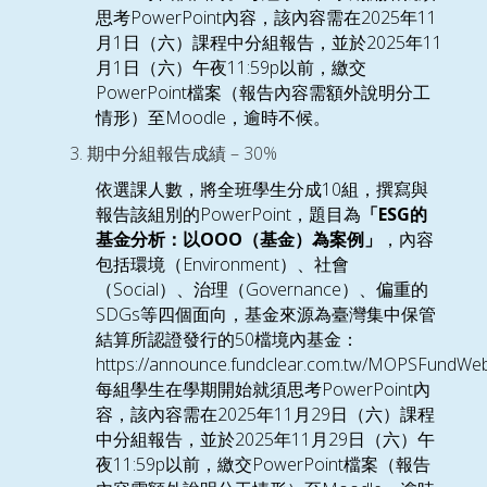
PowerPoint
2025
11
思考
內容，該內容需在
年
1
2025
11
月
日（六）
課程中分組報告，並於
年
1
11:59p
月
日（六）
午夜
以前，繳交
PowerPoint
檔案（報告內容需額外說明分工
Moodle
情形）至
，逾時不候。
– 30%
期中分組報告成績
10
依選課人數，將
全班學生分成
組，撰寫與
PowerPoint
ESG
報告該組別的
，題目為
「
的
OOO
基金分析：以
（基金）為案例」
，內容
Environment
包括環境（
）、社會
Social
Governance
（
）、治理（
）、偏重的
SDGs
等
四個面向，基金來源為臺灣集中保管
50
結算所認證發行的
檔境內基金：
https://announce.fundclear.com.tw/MOPSFundWeb
PowerPoint
每組學生在學期開始就須思考
內
2025
11
29
容，該內容需在
年
月
日（六）課程
2025
11
29
中分組報告，並於
年
月
日（六）午
11:59p
PowerPoint
夜
以前，繳交
檔案（報告