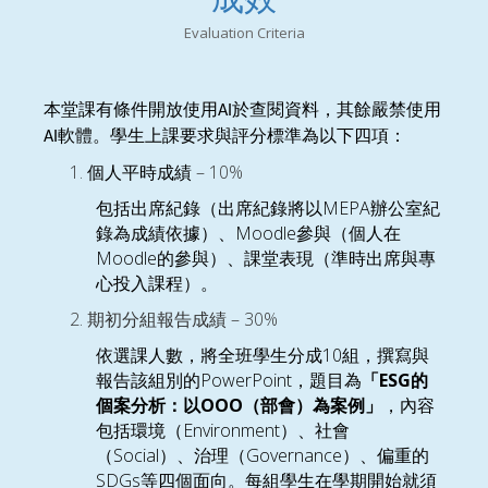
Evaluation Criteria
本堂課有條件開放使用
於查閱資料，其餘嚴禁使用
AI
軟體。學生上課要求與評分標準為以下四項：
AI
– 10%
個人平時成績
MEPA
包括出席紀錄（出席紀錄將以
辦公室紀
Moodle
錄為成績依據）、
參與（個人在
Moodle
的參與）、課堂表現（準時出席與專
心投入課程）。
– 30%
期初分組報告成績
10
依選課人數，將
全班學生分成
組，撰寫與
PowerPoint
ESG
報告該組別的
，題目為
「
的
OOO
個案分析：以
（部會）為案例」
，內容
Environment
包括環境（
）、社會
Social
Governance
（
）、治理（
）、偏重的
SDGs
等
四個面向。每組學生在學期開始就須