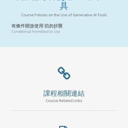
具
Course Policies on the Use of Generative AI Tools
有條件開放使用:切勿抄襲
Conditional Permitted to Use
課程相關連結
Course Related Links