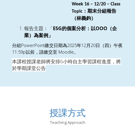
Week 1
6
–
12/20
– Class
：期末分組報告
Topic
（林義鈞）
ESG
OOO
報告主題：「
的個案分析：以
（企
業）為案例」
PowerPoint
2025
12
20
分組
繳交日期為
年
月
日（四）午夜
11:59p
Moodle
以前
，請繳交至
。
本課程授課老師將安排
6
小時自主學習課程進度，將
於學期課堂公告
授課方式
Teaching Approach