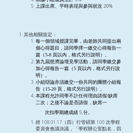
上課出席、平時表現與參與狀況
20%
其他相關規定：
每一個領域授課完畢，由老師共同提出兩
個心得題目，請同學擇一繳交心得
報告一
篇（
5-8
頁以內，格式另行說明）。
第九屆慈濟論壇見學活動，請同學繳交參
加心得報告一篇（
5
頁以內，格式另行說
明）。
小組辯論亦須繳交一份共同的團體小組報
告（
15-20
頁，格式另行說明）。
本課程允許同學不計任何理由請假
/
缺席
二次；之後不論是否請假，缺席一
5
次扣學期總成績
分。
經
108.01.17
（四）行管碩第
100
次學程
委員會會議決議，「學程辦公室點名，四