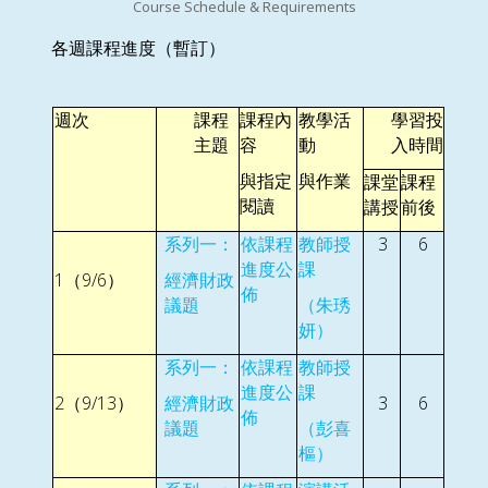
Course Schedule & Requirements
各週課程進度（暫訂）
週次
課程
課程內
教學活
學習投
主題
容
動
入時間
與指定
與作業
課堂
課程
閱讀
講授
前後
3
6
系列一：
依課程
教師授
進度公
課
1
9/6
（
）
經濟財政
佈
議題
（朱琇
妍）
系列一：
依課程
教師授
進度公
課
2
9/13
3
6
（
）
經濟財政
佈
議題
（彭喜
樞）