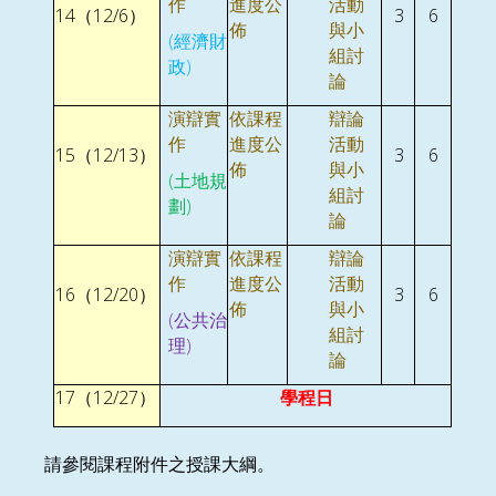
作
進度公
活動
14
12/6
3
6
（
）
佈
與小
(
經濟財
組討
)
政
論
演辯實
依課程
辯論
作
進度公
活動
15
12/13
3
6
（
）
佈
與小
(
土地規
組討
)
劃
論
演辯實
依課程
辯論
作
進度公
活動
16
12/20
3
6
（
）
佈
與小
(
公共治
組討
)
理
論
17
12/27
（
）
學程日
請參閱課
程附件之授課大綱。