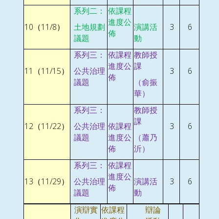
系列二：
依課程
進度公
10
11/8
3
6
（
）
土地規劃
演講活
佈
議題
動
系列三：
依課程
教師授
進度公
課
11
11/15
3
6
（
）
公共治理
佈
議題
（俞振
華）
系列三：
教師授
課
12
11/22
3
6
（
）
公共治理
依課程
議題
進度公
（蕭乃
佈
沂）
系列三：
依課程
進度公
13
11/29
3
6
（
）
公共治理
演講活
佈
議題
動
演辯實
依課程
辯論