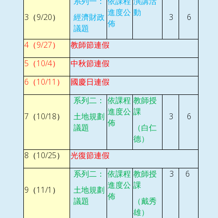
系列一：
依課程
演講活
進度公
動
3
9/20
3
6
（
）
經濟財政
佈
議題
4
9/27
（
）
教師節連假
5
10/4
（
）
中秋節連假
6
10/11
（
）
國慶日連假
系列二：
依課程
教師授
進度公
課
7
10/18
3
6
（
）
土地規劃
佈
議題
（白仁
德）
8
10/25
（
）
光復節連假
3
6
系列二：
依課程
教師授
進度公
課
9
11/1
（
）
土地規劃
佈
議題
（戴秀
雄）