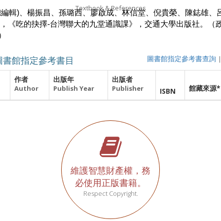
Textbook & References
蓮(總編輯)、楊振昌、孫璐西、廖啟成、林信堂、倪貴榮、陳鋕雄、
17，《吃的抉擇-台灣聯大的九堂通識課》，交通大學出版社。（
）
圖書館指定參考書目
圖書館指定參考書查詢
作者
出版年
出版者
館藏來源*
Author
Publish Year
Publisher
ISBN
維護智慧財產權，務
必使用正版書籍。
Respect Copyright.