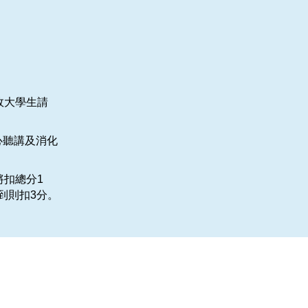
政大學生請
心聽講及消化
將扣總分1
到則扣3分。