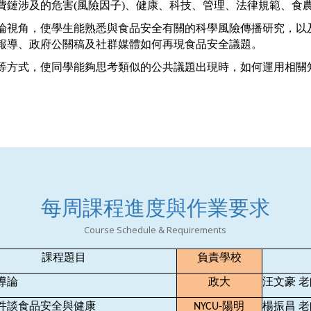
費鏈涉及的危害(風險因子)、健康、科技、管理、法律規範、食
論視角，使學生能熟悉與食品安全有關的科學風險傳播研究，以
報導、政府公關稿及社群媒體如何再現食品安全議題。
等方式，使同學能夠思考類似的公共議題出現時，如何運用相關
每周課程進度與作業要求
Course Schedule & Requirements
課程題目
負責學校
導論
政大
汪文豪
件談食品安全與健康
陽明
楊振昌
老
NYCU-