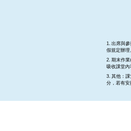
1. 出席
假規定辦理
2. 期末作
吸收課堂內
3. 其他
分，若有安