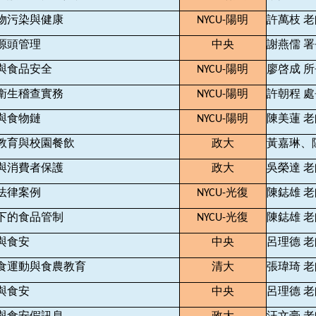
物污染與健康
陽明
許萬枝
老
NYCU-
源頭管理
中央
謝燕儒
署
與食品安全
陽明
廖啓成
所
NYCU-
衛生稽查實務
陽明
許朝程
處
NYCU-
與食物鏈
陽明
陳美蓮
老
NYCU-
教育與校園餐飲
政大
黃嘉琳、
與消費者保護
政大
吳榮達
老
法律案例
光復
陳鋕雄
老
NYCU-
下的食品管制
光復
陳鋕雄
老
NYCU-
與食安
中央
呂理德
老
食運動與食農教育
清大
張瑋琦
老
與食安
中央
呂理德
老
與食安假訊息
政大
汪文豪
老