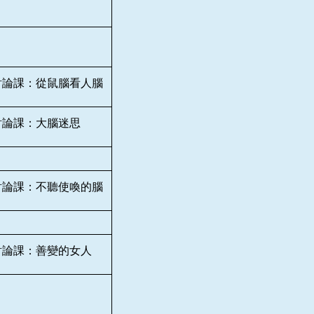
討論課：從鼠腦看人腦
討論課：大腦迷思
討論課：不聽使喚的腦
討論課：善變的女人