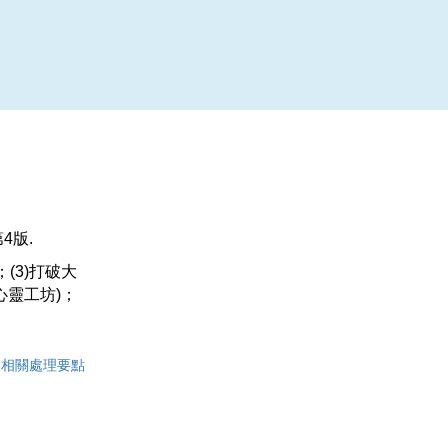
第
4
版.
；
(3)
打破大
心靈工坊
)
；
|
相關處理要點