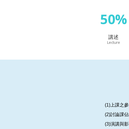
50%
講述
Lecture
(1)上課之
(2)討論課
(3)演講與