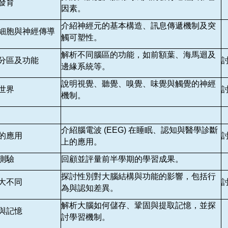
發育
因素。
介紹神經元的基本構造、訊息傳遞機制及突
細胞與神經傳導
觸可塑性。
解析不同腦區的功能，如前額葉、海馬迴及
分區及功能
邊緣系統等。
說明視覺、聽覺、嗅覺、味覺與觸覺的神經
世界
機制。
介紹腦電波 (EEG) 在睡眠、認知與醫學診斷
的應用
上的應用。
測驗
回顧並評量前半學期的學習成果。
探討性別對大腦結構與功能的影響，包括行
大不同
為與認知差異。
解析大腦如何儲存、鞏固與提取記憶，並探
與記憶
討學習機制。