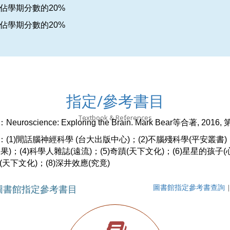
試佔學期分數的20%
試佔學期分數的20%
指定/參考書目
Textbook & References
：
Neuroscience: Exploring the Brain. Mark Bear
等合著
, 2016,
：
(1)
閒話腦神經科學
(
台大出版中心
)
；
(2)
不腦殘科學
(
平安叢書
)
如果
)
；
(4)
科學人雜誌
(
遠流
)
；
(5)
奇蹟
(
天下文化
)
；
(6)
星星的孩子
(
(
天下文化
)
；
(8)
深井效應
(
究竟
)
圖書館指定參考書目
圖書館指定參考書查詢