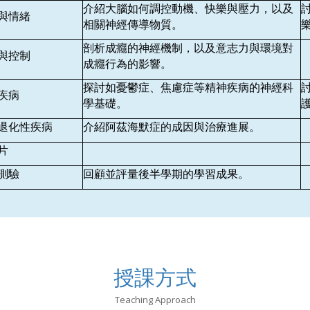
介紹大腦如何調控動機、快樂與壓力，以及
與情緒
相關神經傳導物質。
剖析成癮的神經機制，以及意志力與環境對
與控制
成癮行為的影響。
探討如憂鬱症、焦慮症等精神疾病的神經科
疾病
學基礎。
退化性疾病
介紹阿茲海默症的成因與治療進展。
片
測驗
回顧並評量後半學期的學習成果。
授課方式
Teaching Approach