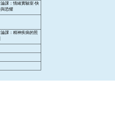
討論課：情緒實驗室-快
樂與恐懼
討論課：精神疾病的照
護