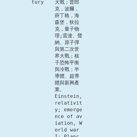
tury
大戰；普郎
克，波爾，
薛丁格，海
森堡，狄拉
克，量子物
理;雷達、聲
納、原子彈
與第二次世
界大戰；核
子恐怖平衡
與冷戰；半
導體、超導
體與新興產
業。

Einstein, 
relativit
y; emerge
nce of av
iation, W
orld war 
I; Planc