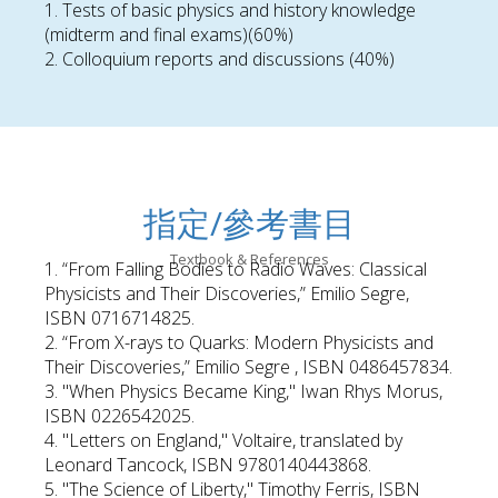
1. Tests of basic physics and history knowledge
(midterm and final exams)(60%)
2. Colloquium reports and discussions (40%)
指定/參考書目
Textbook & References
1. “From Falling Bodies to Radio Waves: Classical
Physicists and Their Discoveries,” Emilio Segre,
ISBN 0716714825.
2. “From X-rays to Quarks: Modern Physicists and
Their Discoveries,” Emilio Segre , ISBN 0486457834.
3. "When Physics Became King," Iwan Rhys Morus,
ISBN 0226542025.
4. "Letters on England," Voltaire, translated by
Leonard Tancock, ISBN 9780140443868.
5. "The Science of Liberty," Timothy Ferris, ISBN