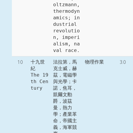
oltzmann, 
thermodyn
amics; in
dustrial 
revolutio
n, imperi
alism, na
10
3.0
十九世
法拉第，馬
物理作業
紀

克士威，赫
The 19
茲，電磁學
th Cen
與光學；卡
tury
諾，焦耳，
凱爾文勳
爵，波茲
曼，熱力
學；產業革
命，帝國主
義，海軍競