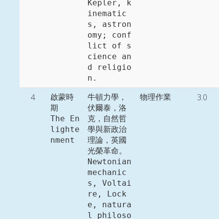
Kepler, k
inematic
s, astron
omy; conf
lict of s
cience an
d religio
n. 
4
3.0
啟蒙時
牛頓力學，
物理作業
期

伏爾泰，洛
The En
克，自然哲
lighte
學與新政治
nment
理論，英國
光榮革命。

Newtonian 
mechanic
s, Voltai
re, Lock
e, natura
l philoso