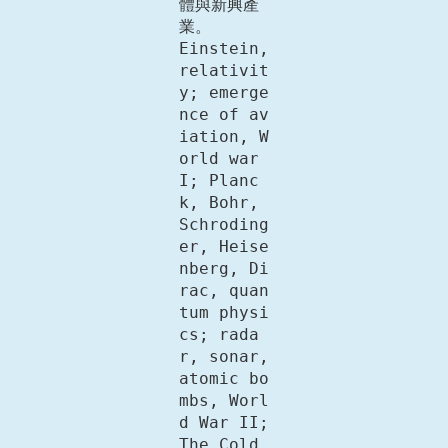
體與新興產
業。

Einstein, 
relativit
y; emerge
nce of av
iation, W
orld war 
I; Planc
k, Bohr, 
Schroding
er, Heise
nberg, Di
rac, quan
tum physi
cs; rada
r, sonar, 
atomic bo
mbs, Worl
d War II; 
The Cold 