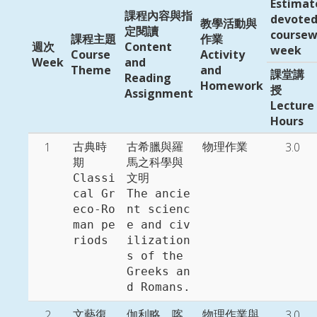
Estimat
課程內容與指
devoted
教學活動與
定閱讀
coursew
課程主題
作業
週次
Content
week
Course
Activity
Week
and
Theme
and
課堂講
Reading
Homework
授
Assignment
Lecture
Hours
1
3.0
古典時
古希臘與羅
物理作業
期

馬之科學與
Classi
文明

cal Gr
The ancie
eco-Ro
nt scienc
man pe
e and civ
riods
ilization
s of the 
Greeks an
d Romans. 
2
3.0
文藝復
伽利略，喀
物理作業與