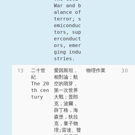
War and b
alance of 
terror; s
emiconduc
tors, sup
erconduct
ors, emer
ging indu
stries. 
13
3.0
二十世
愛因斯坦，
物理作業
紀

相對論；航
The 20
空的萌芽，
th cen
第一次世界
tury
大戰；普郎
克，波爾，
薛丁格，海
森堡，狄拉
克，量子物
理;雷達、聲