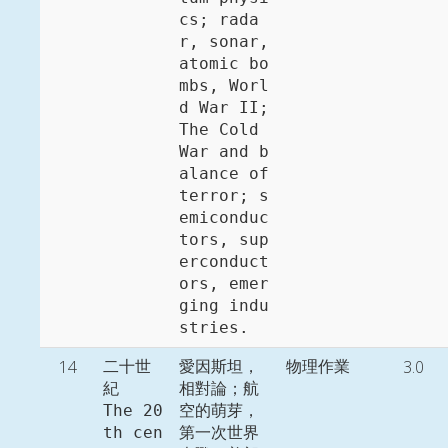
cs; rada
r, sonar, 
atomic bo
mbs, Worl
d War II; 
The Cold 
War and b
alance of 
terror; s
emiconduc
tors, sup
erconduct
ors, emer
ging indu
14
3.0
二十世
愛因斯坦，
物理作業
紀

相對論；航
The 20
空的萌芽，
th cen
第一次世界