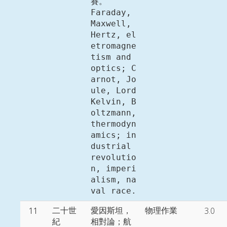
賽。 

Faraday, 
Maxwell, 
Hertz, el
etromagne
tism and 
optics; C
arnot, Jo
ule, Lord 
Kelvin, B
oltzmann, 
thermodyn
amics; in
dustrial 
revolutio
n, imperi
alism, na
11
3.0
二十世
愛因斯坦，
物理作業
紀

相對論；航