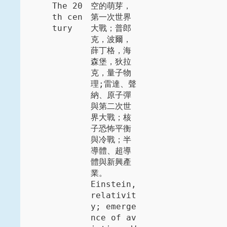
The 20
空的萌芽，
th cen
第一次世界
tury
大戰；普郎
克，波爾，
薛丁格，海
森堡，狄拉
克，量子物
理;雷達、聲
納、原子彈
與第二次世
界大戰；核
子恐怖平衡
與冷戰；半
導體、超導
體與新興產
業。

Einstein, 
relativit
y; emerge
nce of av