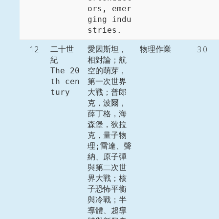
ors, emer
ging indu
stries. 
12
3.0
二十世
愛因斯坦，
物理作業
紀

相對論；航
The 20
空的萌芽，
th cen
第一次世界
tury
大戰；普郎
克，波爾，
薛丁格，海
森堡，狄拉
克，量子物
理;雷達、聲
納、原子彈
與第二次世
界大戰；核
子恐怖平衡
與冷戰；半
導體、超導