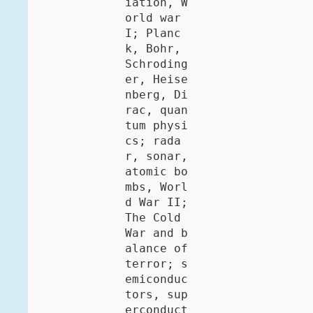
iation, W
orld war 
I; Planc
k, Bohr, 
Schroding
er, Heise
nberg, Di
rac, quan
tum physi
cs; rada
r, sonar, 
atomic bo
mbs, Worl
d War II; 
The Cold 
War and b
alance of 
terror; s
emiconduc
tors, sup
erconduct