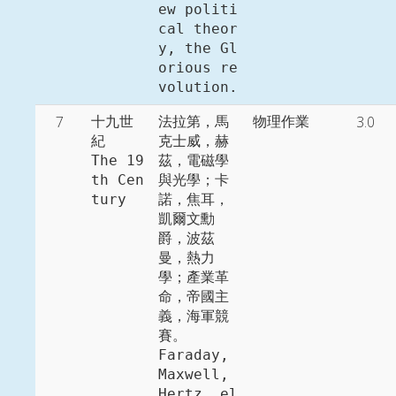
ew politi
cal theor
y, the Gl
orious re
volution. 
7
3.0
十九世
法拉第，馬
物理作業
紀

克士威，赫
The 19
茲，電磁學
th Cen
與光學；卡
tury
諾，焦耳，
凱爾文勳
爵，波茲
曼，熱力
學；產業革
命，帝國主
義，海軍競
賽。 

Faraday, 
Maxwell, 
Hertz, el