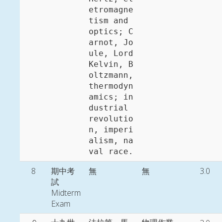
etromagne
tism and 
optics; C
arnot, Jo
ule, Lord 
Kelvin, B
oltzmann, 
thermodyn
amics; in
dustrial 
revolutio
n, imperi
alism, na
8
期中考
無
無
3.0
試
Midterm
Exam