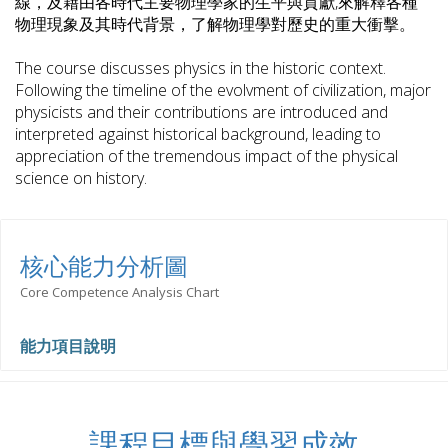
線，及藉由各時代主要物理學家的生平與貢獻,來解釋各種
物理現象及其時代背景，了解物理學對歷史的重大衝擊。
The course discusses physics in the historic context.
Following the timeline of the evolvment of civilization, major
physicists and their contributions are introduced and
interpreted against historical background, leading to
appreciation of the tremendous impact of the physical
science on history.
核心能力分析圖
Core Competence Analysis Chart
能力項目說明
課程目標與學習成效