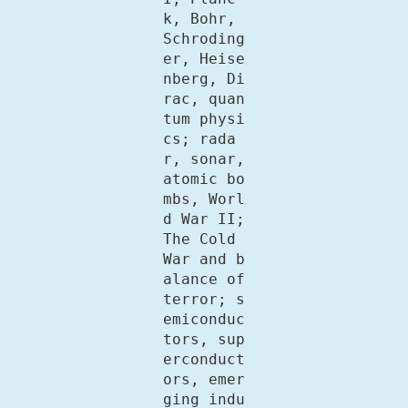
k, Bohr, 
Schroding
er, Heise
nberg, Di
rac, quan
tum physi
cs; rada
r, sonar, 
atomic bo
mbs, Worl
d War II; 
The Cold 
War and b
alance of 
terror; s
emiconduc
tors, sup
erconduct
ors, emer
ging indu