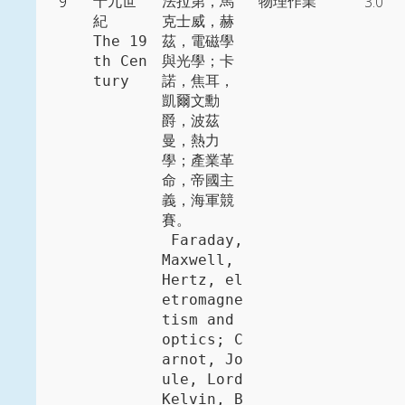
9
3.0
十九世
法拉第，馬
物理作業
紀

克士威，赫
The 19
茲，電磁學
th Cen
與光學；卡
tury
諾，焦耳，
凱爾文勳
爵，波茲
曼，熱力
學；產業革
命，帝國主
義，海軍競
賽。

 Faraday, 
Maxwell, 
Hertz, el
etromagne
tism and 
optics; C
arnot, Jo
ule, Lord 
Kelvin, B