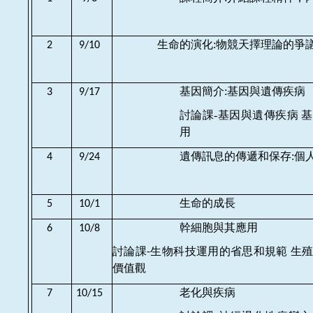
生命的演化:物競天擇理論的爭
2
9/10
基因簡介:基因與遺傳疾病
3
9/17
討論課-
基因與遺傳疾病
基
用
遺傳訊息的傳遞和保存:個
4
9/24
生命的成長
5
10/1
幹細胞與其應用
6
10/8
討論課
生物科技運用的省思和規範
生
-
價值觀
老化與疾病
7
10/15