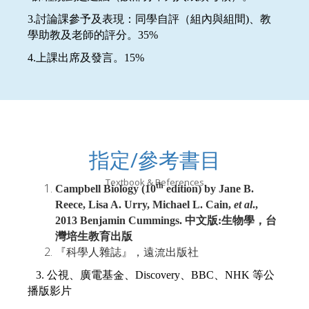
3.
討論課參予及表現：同學自評（組
內
與組間)、教
學助教及老師的評分。35%
4.
上課出席及發言。15
%
指定/參考書目
Textbook & References
th
Campbell Biology (10
edition) by Jane B.
Reece, Lisa A. Urry, Michael L. Cain,
et al
.,
2013 Benjamin Cummings.
中文版:生物學，台
灣培生教育出版
『科學人雜誌』，遠流出版社
3. 公視、廣電基金、Discovery、BBC、NHK 等公
播版影片