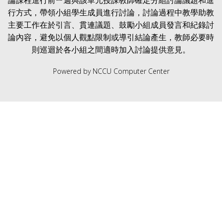
論課程進行前
ㄧ
週與該單元授課教師確定分組討論議題和進
行方式，帶領小組學生成員進行討論，討論過程中教學助教
主要工作在於引言、貫連議題、鼓勵小組成員發言和紀錄討
論
內
容，避免以個人觀點限制或導引結論
產
生，教師必要時
則巡迴於各小組之間適時加入討論提供意見。
Powered by NCCU Computer Center