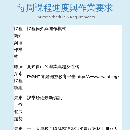
每周課程進度與作業要求
Course Schedule & Requirements
課程
課程簡介與運作模式
簡介
與
運
作模
式
職涯
測知自己的職業興趣及性格
探索
育網開放教育平臺
EWANT
http://www.ewant.org/
課程
模組
未來
課堂發給最新資訊
工作
發展
趨勢
未來
一、大專校院職涯輔導資訊平臺
教材手冊
大
>>
>>