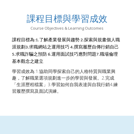
課程目標與學習成效
Course Objectives & Learning Outcomes
課程目標為
了解產業發展與趨勢
探索與規畫個人職
:1.
2.
涯規劃
求職網站之運用技巧
撰寫履歷自傳行銷自己
3.
4.
求職詐騙之預防
運用面試技巧應對問題
職場倫理
5.
6.
7.
基本觀念之建立
:1.
學習成效為
協助同學探索自己的人格特質與職業興
2.
趣，了解職業選項規劃進一步的學習與發展。
完成
3.
4.
「生涯歷程檔案」
學習如何自我表達與自我行銷
練
習履歷撰寫及面試演練。