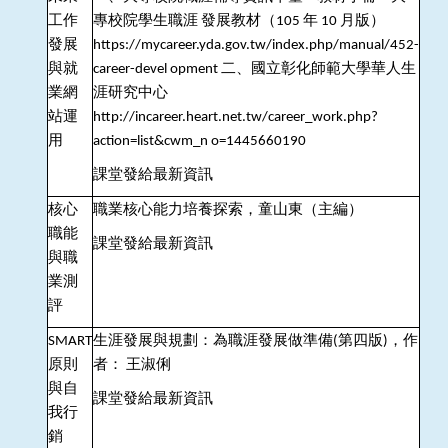
工作
專校院學生職涯
發展教材（
年
月版）
105
10
發展
https://mycareer.yda.gov.tw/index.php/manual/452-
與就
二、國立彰化師範大學華人生
career-devel opment
業網
涯研究中心
站運
http://incareer.heart.net.tw/career_work.php?
用
action=list&cwm_n o=1445660190
課堂發給最新資訊
核心
職業核心能力培養探索，童山東（主編）
職能
課堂發給最新資訊
與職
業測
評
生涯發展與規劃：為職涯發展做準備
第四版
，作
SMART
(
)
原則
者：
王淑俐
與自
課堂發給最新資訊
我行
銷