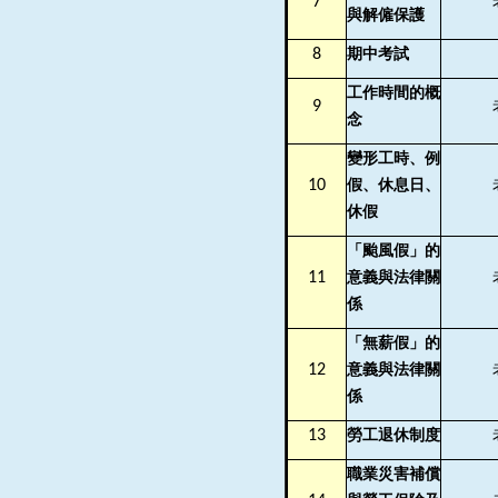
7
與解僱保護
8
期中考試
工作時間的概
9
念
變形工時、例
10
假、休息日、
休假
「颱風假」的
11
意義與法律關
係
「無薪假」的
12
意義與法律關
係
13
勞工退休制度
職業災害補償