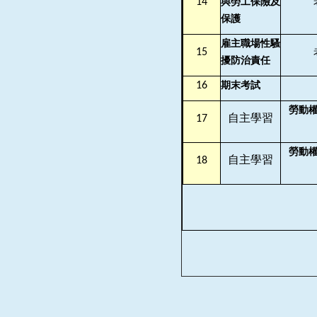
14
與勞工保險及
保護
雇主職場性騷
15
擾防治責任
16
期末考試
勞動
17
自主學習
勞動
18
自主學習