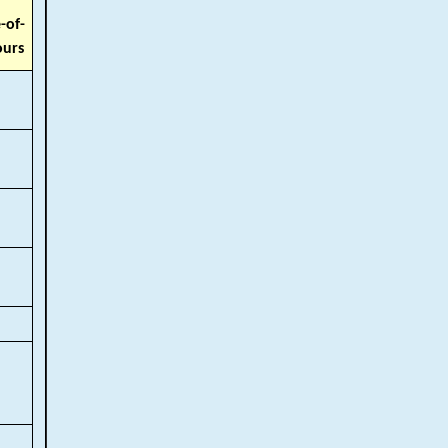
-of-
ours