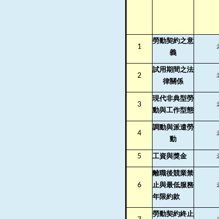
勞動契約之意
1
義
試用期間之法
2
律關係
現代非典型勞
3
動與工作型態
調動與派遣勞
4
動
5
工資與獎金
離職後競業禁
6
止與最低服務
年限約款
勞動契約終止