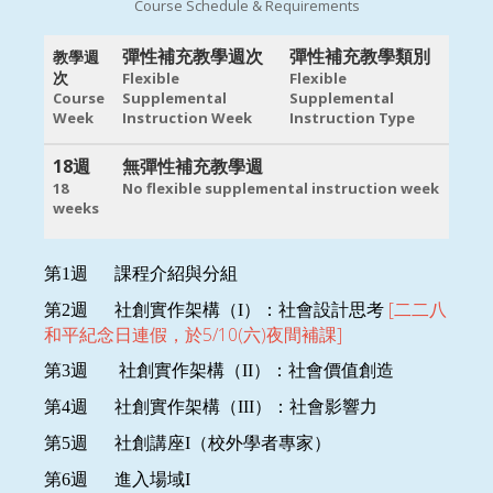
Course Schedule & Requirements
彈性補充教學週次
彈性補充教學類別
教學週
次
Flexible
Flexible
Course
Supplemental
Supplemental
Week
Instruction Week
Instruction Type
18週
無彈性補充教學週
18
No flexible supplemental instruction week
weeks
第
1
週
課程介紹與分組
[二二八
第
2
週
社創實作架構（
I
）：社會設計思考
和平紀念日連假，於5/10(六)夜間補課]
第
3
週
社創實作架構（
II
）：
社會
價值創造
第
4
週
社創實作架構（
III
）：社會
影響力
第
5
週
社創
講座
I
（校外學者專家）
第
6
週
進入場域I