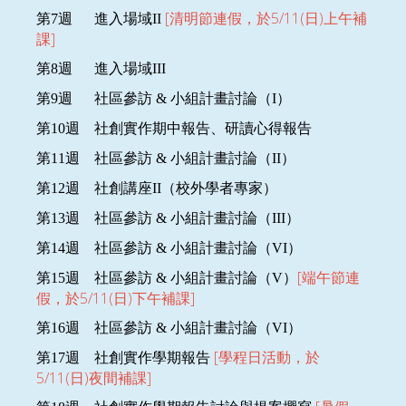
[清明節連假，於5/11(日)上午補
第
7
週
進入場域II
課]
第
8
週
進入場域III
第
9
週
社區參訪
&
小組計畫討論
（
I
）
第
10
週
社創實作期中報告、研讀心得報告
第
11
週
社區參訪
&
小組計畫討論
（
II
）
第
12
週
社創
講座
II
（校外學者專家）
第
13
週
社區參訪
&
小組計畫討論
（
III
）
第
14
週
社區參訪
&
小組計畫討論
（V
I
）
[端午節連
第
15
週
社區參訪
&
小組計畫討論
（
V
）
假，於5/11(日)下午補課]
第
16
週
社區參訪
&
小組計畫討論
（
VI
）
[學程日活動，於
第
17
週
社創實作學期報告
5/11(日)夜間補課]