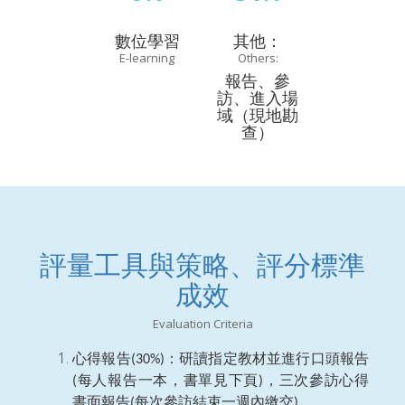
數位學習
其他：
E-learning
Others:
報告、參
訪、進入場
域（現地勘
查）
評量工具與策略、評分標準
成效
Evaluation Criteria
心得報告
：研讀指定教材並進行口頭報告
(30%)
每人報告一本，書單見下頁
，三次參訪心得
(
)
書面報告
每次參訪結束一週內繳交
。
(
)