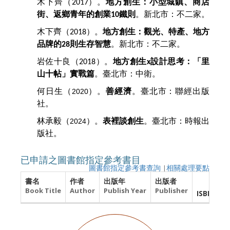
木下齊（
）。
地方創生：小型城鎮、商店
2017
街、返鄉青年的創業
鐵則
。新北市：不二家。
10
木下齊（
）。
地方創生：觀光、特產、地方
2018
品牌的
則生存智慧
。新北市：不二家。
28
岩佐十良（
）。
地方創生
設計思考：「里
2018
x
山十帖」實戰篇
。臺北市：中衛。
何日生（
）。
善經濟
。臺北市：聯經出版
2020
社。
林承毅（
）。
表裡談創生
。臺北市：時報出
2024
版社。
已申請之圖書館指定參考書目
圖書館指定參考書查詢
|
相關處理要點
書名
作者
出版年
出版者
館
Book Title
Author
Publish Year
Publisher
ISBN