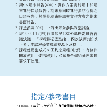
期中
期末報告
：實作方案需於期中和期
/
(40%)
末進行口頭報告，期末應同時進行參訪心得之
口頭報告，於學期結束時繳交實作方案之期末
書面報告。
課堂參與
：上課出席並參與課堂討論。
(30%)
108.01.17(
)
100
經
四
行管碩第
次學程委員會會
(
)
議決議，「學程辦公室點名，四次缺席
含
以
上者，本課程修業成績視為不及格」。
課程使用生成式AI工具之規範與指引：有條件
開放使用-->若需使用，必須符合學術倫理常規
要求下使用。
指定/參考書目
Textbook & References
江明修（編）（
）。
社會創新與數位公益：
2013