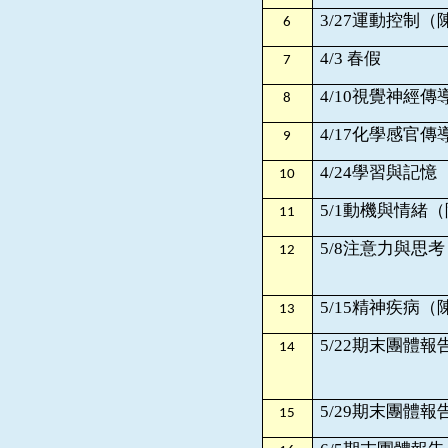
3/27
運動控制（
6
4/3
春假
7
4/10
視覺神經傳
8
4/17
化學感官傳
9
4/24
學習與記憶
10
5/1
動機與情緒（
11
5/8
注意力與思考
12
5/15
精神疾病（
13
5/22期末團體報
14
5/29
期末團體報
15