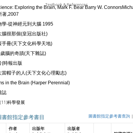
Textbook & References
ience: Exploring the Brain, Mark F. Bear Barry W. ConnorsMich
所著
,2007
物學
-
從神經元到大腦
1995
大腦很那個
(
皇冠出版社
)
竅手冊
(
天下文化科學天地
)
9
歲腦的奇蹟
(
天下雜誌
)
音
(
時報出版
太當帽子的人
(
天下文化心理勵志
)
s in the Brain (Harper Perennial)
雜誌
(11)
科學發展
圖書館指定參考書目
圖書館指定參考書查詢
作者
出版年
出版者