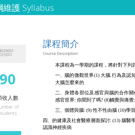
護 Syllabus
課程簡介
025001
Course Description
025001
本課程為一學期的課程，將針對下列
90
一
腦的微觀世界
(1)
大腦
.
行為及認
、
大腦怎麼來的
二
身體各部位及感官與腦的合作關
、
預收人數
感官世界
:
你聞到了嗎
? (8)
觸覺與痛覺
umber of
三
個體與腦
: (9)
性不性由腦
(10)
學
、
Students
、
四
的健康及社會醫療層面探討
: (13)
腦醫
認識神經疾病