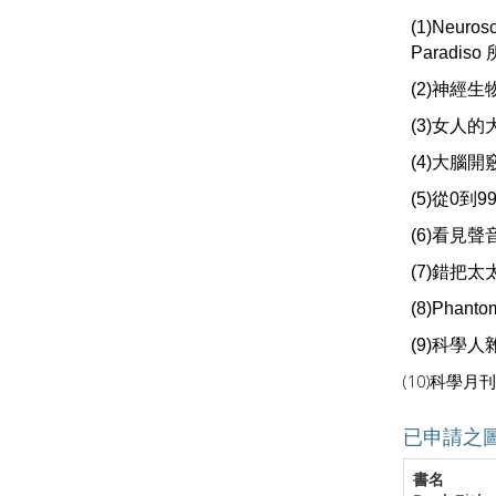
(1)Neurosc
Paradiso
(2)
神經生
(3)
女人的
(4)
大腦開
(5)
從
0
到
9
(6)
看見聲
(7)
錯把太
(8)Phantom
(9)
科學人
(10)
科學月刊
已申請之
書名