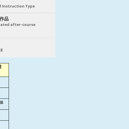
l Instruction Type
作品
ated after-course
ng
業
腦