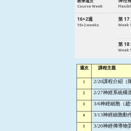
彈性
教學週次
Course Week
Flexib
16+2週
第 17
16+2 weeks
Week 
第 18
Week 
週次
課程主題
2/20
課程介紹（
1
2/27
神經系統構
2
3/6
神經細胞（趙
3
3/13
神經細胞動
4
3/20
神經傳導物
5