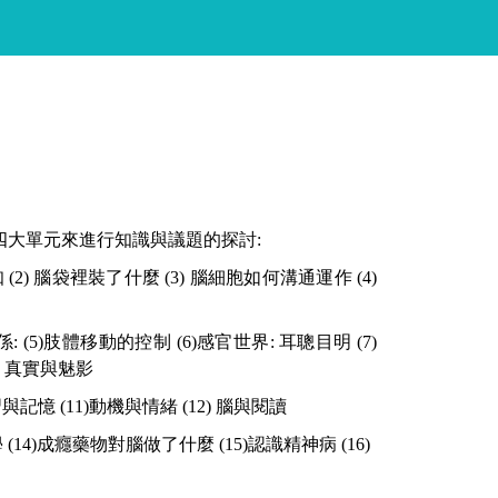
四大單元來進行知識與議題的探討
:
知
(2)
腦袋裡裝了什麼
(3)
腦細胞如何溝通運作
(4)
係
: (5)
肢體移動的控制
(6)
感官世界
:
耳聰目明
(7)
:
真實與魅影
習與記憶
(11)
動機與情緒
(12)
腦與閱讀
學
(14)
成癮藥物對腦做了什麼
(15)
認識精神病
(16)