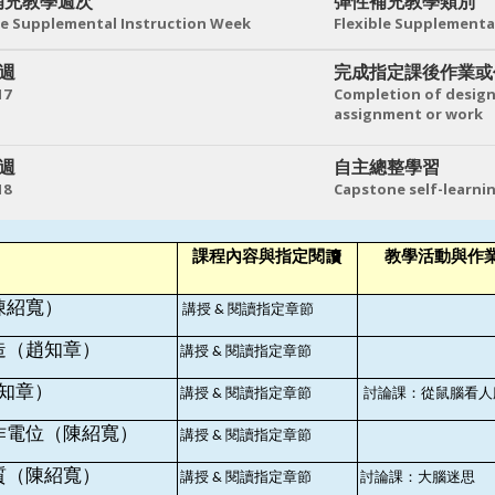
補充教學週次
彈性補充教學類別
le Supplemental Instruction Week
Flexible Supplementa
 週
完成指定課後作業或
17
Completion of design
assignment or work
 週
自主總整學習
18
Capstone self-learni
課程內容與指定閱讀
教學活動與作
陳紹寬）
講授
閱讀指定章節
&
造（趙知章）
講授
閱讀指定章節
&
知章）
講授
閱讀指定章節
討論課：從鼠腦看人
&
作電位（陳紹寬）
講授
閱讀指定章節
&
質（陳紹寬）
講授
閱讀指定章節
討論課：大腦迷思
&