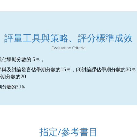
評量工具與策略、評分標準成效
Evaluation Criteria
業佔學期分數的
5
％，
參與及討論發言佔學期分數的
15
％，
(3)
討論課佔學期分數的
30
％
學期分數的
20
30
期分數的
％
指定/參考書目