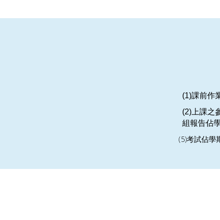
(1)
課前作
(2)
上課之
組報告佔
(5)
考試佔學