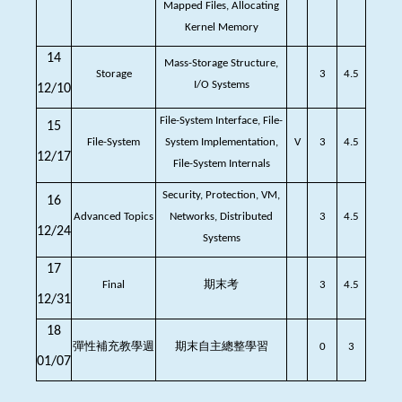
Mapped Files, Allocating
Kernel Memory
14
Mass-Storage Structure,
Storage
3
4.5
I/O Systems
12/10
File-System Interface, File-
15
File-System
System Implementation,
V
3
4.5
12/17
File-System Internals
Security, Protection, VM,
16
Advanced Topics
Networks, Distributed
3
4.5
12/24
Systems
17
Final
期末考
3
4.5
12/31
18
彈性補充教學週
期末自主總整學習
0
3
01/07