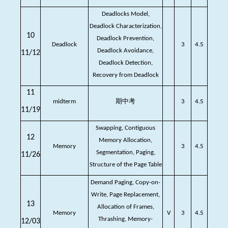
Deadlocks Model,
Deadlock Characterization,
10
Deadlock Prevention,
Deadlock
3
4.5
Deadlock Avoidance,
11/12
Deadlock Detection,
Recovery from Deadlock
11
midterm
期中考
3
4.5
11/19
Swapping, Contiguous
12
Memory Allocation,
Memory
3
4.5
Segmentation, Paging,
11/26
Structure of the Page Table
Demand Paging, Copy-on-
Write, Page Replacement,
13
Allocation of Frames,
Memory
V
3
4.5
Thrashing, Memory-
12/03