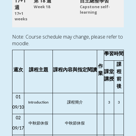
17+1
第 18 週
自主總整學習
週
Week 18
Capstone self-
learning
17+1
weeks
Note: Course schedule may change, please refer to
moodle.
學習時間
課
作
週次
課程主題
課程內容與指定閱讀
課堂
程
業
講授
前
後
01
Introduction
課程簡介
3
3
09/10
02
中秋節休假
中秋節休假
09/17