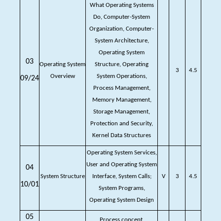
What Operating Systems
Do, Computer-System
Organization, Computer-
System Architecture,
Operating System
03
Operating System
Structure, Operating
3
4.5
Overview
System Operations,
09/24
Process Management,
Memory Management,
Storage Management,
Protection and Security,
Kernel Data Structures
Operating System Services,
User and Operating System
04
System Structure
Interface, System Calls;
V
3
4.5
10/01
System Programs,
Operating System Design
05
Process concept,