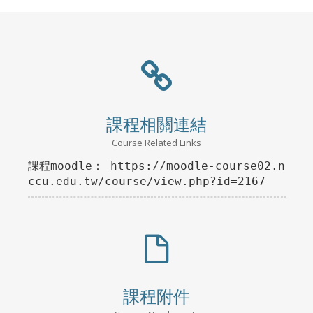
課程相關連結
Course Related Links
課程moodle： https://moodle-course02.n
ccu.edu.tw/course/view.php?id=2167
課程附件