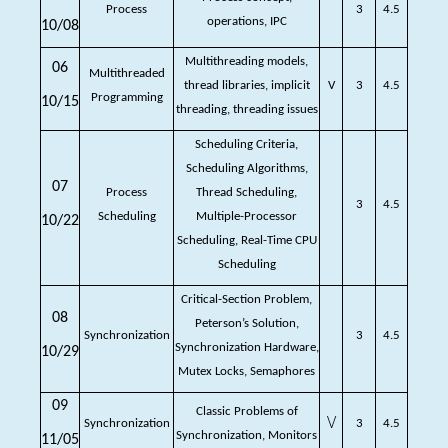
Process
3
4.5
operations, IPC
10/08
Multithreading models,
06
Multithreaded
thread libraries, implicit
V
3
4.5
Programming
10/15
threading, threading issues
Scheduling Criteria,
Scheduling Algorithms,
07
Process
Thread Scheduling,
3
4.5
Scheduling
Multiple-Processor
10/22
Scheduling, Real-Time CPU
Scheduling
Critical-Section Problem,
08
Peterson’s Solution,
Synchronization
3
4.5
Synchronization Hardware,
10/29
Mutex Locks, Semaphores
09
Classic Problems of
V
Synchronization
3
4.5
Synchronization, Monitors
11/05