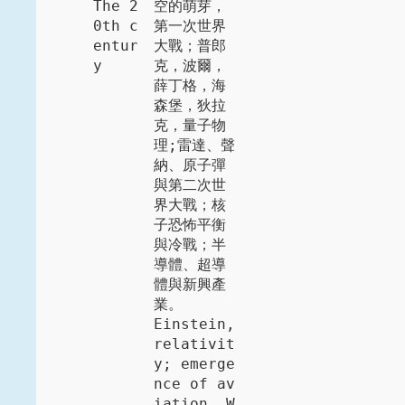
The 2
空的萌芽，
0th c
第一次世界
entur
大戰；普郎
y
克，波爾，
薛丁格，海
森堡，狄拉
克，量子物
理;雷達、聲
納、原子彈
與第二次世
界大戰；核
子恐怖平衡
與冷戰；半
導體、超導
體與新興產
業。

Einstein, 
relativit
y; emerge
nce of av
iation, W