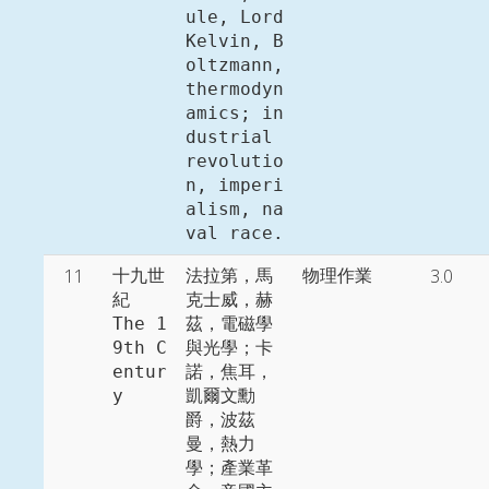
ule, Lord 
Kelvin, B
oltzmann, 
thermodyn
amics; in
dustrial 
revolutio
n, imperi
alism, na
11
3.0
十九世
法拉第，馬
物理作業
紀

克士威，赫
The 1
茲，電磁學
9th C
與光學；卡
entur
諾，焦耳，
y
凱爾文勳
爵，波茲
曼，熱力
學；產業革