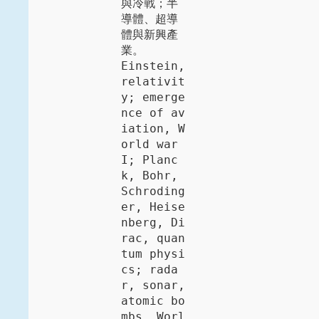
與冷戰；半
導體、超導
體與新興產
業。

Einstein, 
relativit
y; emerge
nce of av
iation, W
orld war 
I; Planc
k, Bohr, 
Schroding
er, Heise
nberg, Di
rac, quan
tum physi
cs; rada
r, sonar, 
atomic bo
mbs, Worl