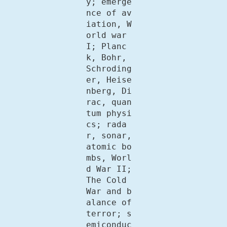
y; emerge
nce of av
iation, W
orld war 
I; Planc
k, Bohr, 
Schroding
er, Heise
nberg, Di
rac, quan
tum physi
cs; rada
r, sonar, 
atomic bo
mbs, Worl
d War II; 
The Cold 
War and b
alance of 
terror; s
emiconduc