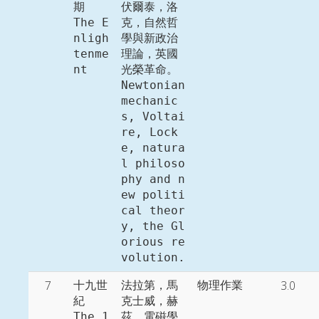
期

伏爾泰，洛
The E
克，自然哲
nligh
學與新政治
tenme
理論，英國
nt
光榮革命。

Newtonian 
mechanic
s, Voltai
re, Lock
e, natura
l philoso
phy and n
ew politi
cal theor
y, the Gl
orious re
volution. 
7
3.0
十九世
法拉第，馬
物理作業
紀

克士威，赫
The 1
茲，電磁學