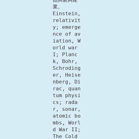
業。

Einstein, 
relativit
y; emerge
nce of av
iation, W
orld war 
I; Planc
k, Bohr, 
Schroding
er, Heise
nberg, Di
rac, quan
tum physi
cs; rada
r, sonar, 
atomic bo
mbs, Worl
d War II; 
The Cold 