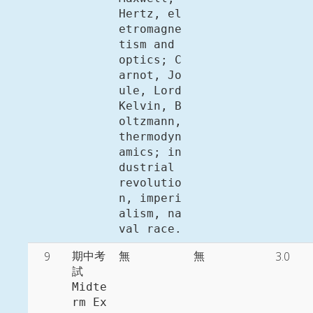
Hertz, el
etromagne
tism and 
optics; C
arnot, Jo
ule, Lord 
Kelvin, B
oltzmann, 
thermodyn
amics; in
dustrial 
revolutio
n, imperi
alism, na
9
3.0
期中考
無
無
試

Midte
rm Ex