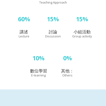
Teaching Approach
60%
15%
15%
講述
討論
小組活動
Lecture
Discussion
Group activity
10%
0%
數位學習
其他：
E-learning
Others: