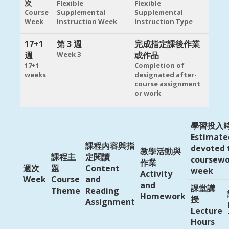
次
Flexible
Flexible
Course
Supplemental
Supplemental
Week
Instruction Week
Instruction Type
17+1
第 3 週
完成指定課後作業
週
Week 3
或作品
17+1
Completion of
weeks
designated after-
course assignment
or work
學習投入
Estimate
課程內容與指
devoted 
教學活動與
課程主
定閱讀
coursewo
作業
週次
題
Content
week
Activity
Week
Course
and
and
課堂講
Theme
Reading
Homework
授
Assignment
Lecture
Hours