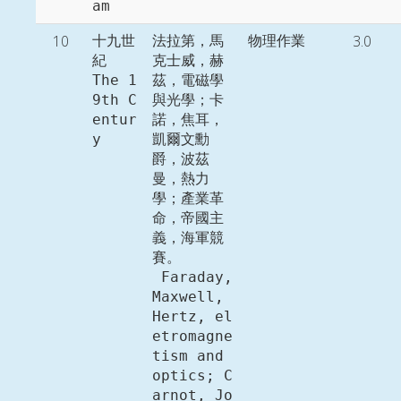
am
10
3.0
十九世
法拉第，馬
物理作業
紀

克士威，赫
The 1
茲，電磁學
9th C
與光學；卡
entur
諾，焦耳，
y
凱爾文勳
爵，波茲
曼，熱力
學；產業革
命，帝國主
義，海軍競
賽。

 Faraday, 
Maxwell, 
Hertz, el
etromagne
tism and 
optics; C
arnot, Jo