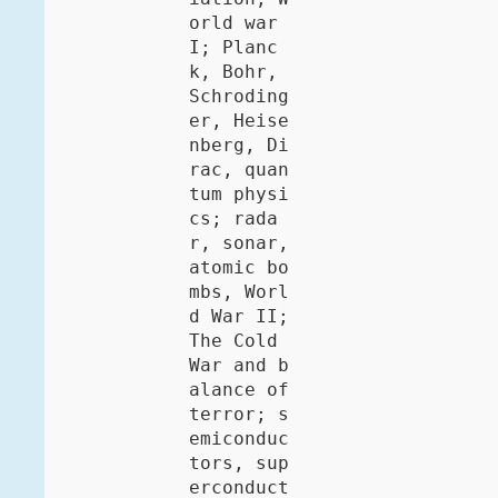
orld war 
I; Planc
k, Bohr, 
Schroding
er, Heise
nberg, Di
rac, quan
tum physi
cs; rada
r, sonar, 
atomic bo
mbs, Worl
d War II; 
The Cold 
War and b
alance of 
terror; s
emiconduc
tors, sup
erconduct