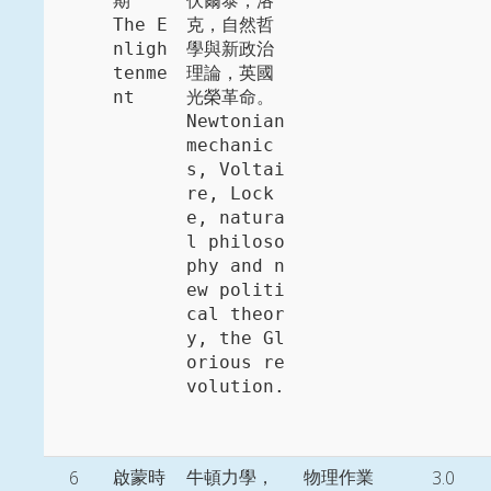
期

伏爾泰，洛
The E
克，自然哲
nligh
學與新政治
tenme
理論，英國
nt
光榮革命。

Newtonian 
mechanic
s, Voltai
re, Lock
e, natura
l philoso
phy and n
ew politi
cal theor
y, the Gl
orious re
volution. 
6
3.0
啟蒙時
牛頓力學，
物理作業