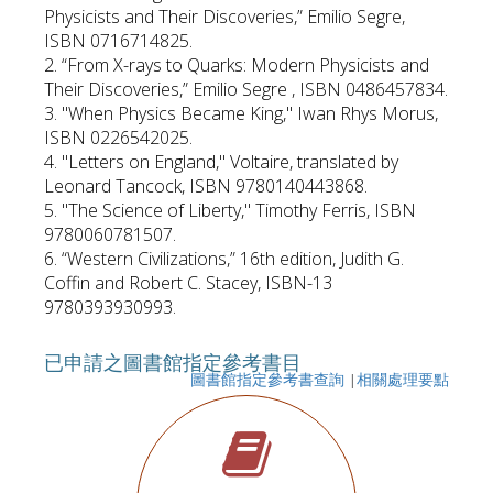
Physicists and Their Discoveries,” Emilio Segre,
ISBN 0716714825.
2. “From X-rays to Quarks: Modern Physicists and
Their Discoveries,” Emilio Segre , ISBN 0486457834.
3. "When Physics Became King," Iwan Rhys Morus,
ISBN 0226542025.
4. "Letters on England," Voltaire, translated by
Leonard Tancock, ISBN 9780140443868.
5. "The Science of Liberty," Timothy Ferris, ISBN
9780060781507.
6. “Western Civilizations,” 16th edition, Judith G.
Coffin and Robert C. Stacey, ISBN-13
9780393930993.
已申請之圖書館指定參考書目
圖書館指定參考書查詢
|
相關處理要點