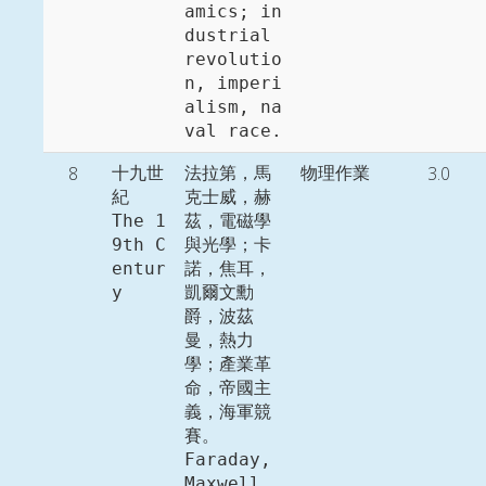
amics; in
dustrial 
revolutio
n, imperi
alism, na
8
3.0
十九世
法拉第，馬
物理作業
紀

克士威，赫
The 1
茲，電磁學
9th C
與光學；卡
entur
諾，焦耳，
y
凱爾文勳
爵，波茲
曼，熱力
學；產業革
命，帝國主
義，海軍競
賽。 

Faraday, 
Maxwell, 