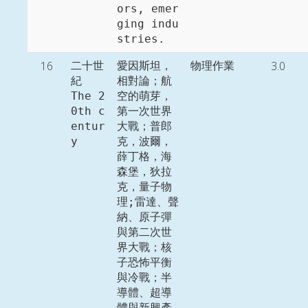
ors, emer
ging indu
stries. 
16
3.0
二十世
愛因斯坦，
物理作業
紀

相對論；航
The 2
空的萌芽，
0th c
第一次世界
entur
大戰；普郎
y
克，波爾，
薛丁格，海
森堡，狄拉
克，量子物
理;雷達、聲
納、原子彈
與第二次世
界大戰；核
子恐怖平衡
與冷戰；半
導體、超導
體與新興產