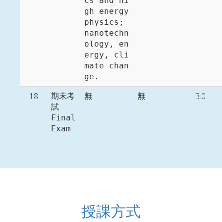
cs and hi
gh energy 
physics; 
nanotechn
ology, en
ergy, cli
mate chan
ge. 
18
3.0
期末考
無
無
試

Final 
Exam
授課方式