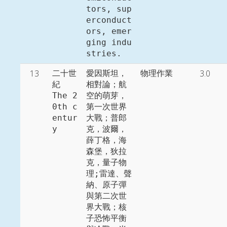
tors, sup
erconduct
ors, emer
ging indu
stries. 
13
3.0
二十世
愛因斯坦，
物理作業
紀

相對論；航
The 2
空的萌芽，
0th c
第一次世界
entur
大戰；普郎
y
克，波爾，
薛丁格，海
森堡，狄拉
克，量子物
理;雷達、聲
納、原子彈
與第二次世
界大戰；核
子恐怖平衡