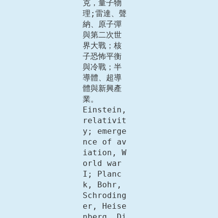
克，量子物
理;雷達、聲
納、原子彈
與第二次世
界大戰；核
子恐怖平衡
與冷戰；半
導體、超導
體與新興產
業。

Einstein, 
relativit
y; emerge
nce of av
iation, W
orld war 
I; Planc
k, Bohr, 
Schroding
er, Heise
nberg, Di