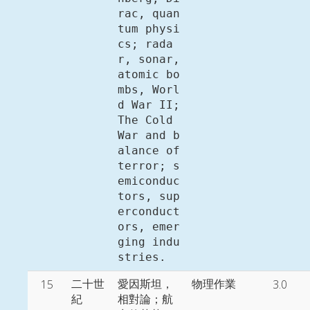
rac, quan
tum physi
cs; rada
r, sonar, 
atomic bo
mbs, Worl
d War II; 
The Cold 
War and b
alance of 
terror; s
emiconduc
tors, sup
erconduct
ors, emer
ging indu
15
3.0
二十世
愛因斯坦，
物理作業
紀

相對論；航