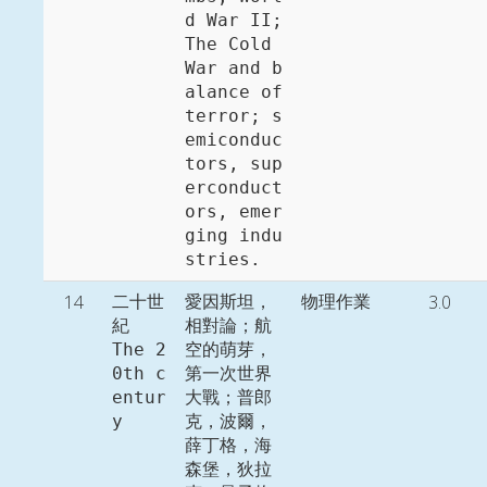
d War II; 
The Cold 
War and b
alance of 
terror; s
emiconduc
tors, sup
erconduct
ors, emer
ging indu
stries. 
14
3.0
二十世
愛因斯坦，
物理作業
紀

相對論；航
The 2
空的萌芽，
0th c
第一次世界
entur
大戰；普郎
y
克，波爾，
薛丁格，海
森堡，狄拉