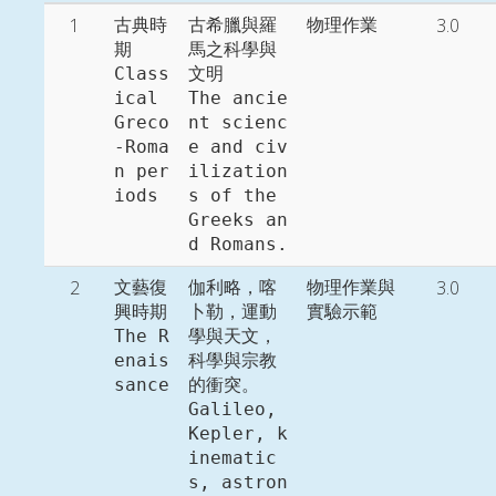
1
3.0
古典時
古希臘與羅
物理作業
期

馬之科學與
Class
文明

ical 
The ancie
Greco
nt scienc
-Roma
e and civ
n per
ilization
iods
s of the 
Greeks an
d Romans. 
2
3.0
文藝復
伽利略，喀
物理作業與
興時期

卜勒，運動
實驗示範
The R
學與天文，
enais
科學與宗教
sance
的衝突。

Galileo, 
Kepler, k
inematic
s, astron