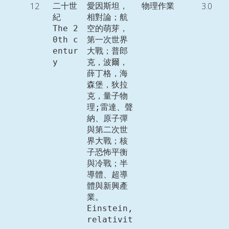
12
3.0
二十世
愛因斯坦，
物理作業
紀

相對論；航
The 2
空的萌芽，
0th c
第一次世界
entur
大戰；普郎
y
克，波爾，
薛丁格，海
森堡，狄拉
克，量子物
理;雷達、聲
納、原子彈
與第二次世
界大戰；核
子恐怖平衡
與冷戰；半
導體、超導
體與新興產
業。

Einstein, 
relativit