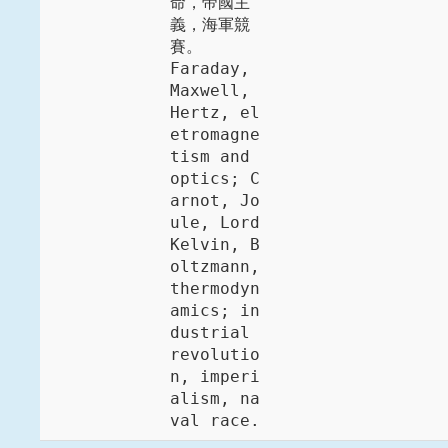
命，帝國主
義，海軍競
賽。 

Faraday, 
Maxwell, 
Hertz, el
etromagne
tism and 
optics; C
arnot, Jo
ule, Lord 
Kelvin, B
oltzmann, 
thermodyn
amics; in
dustrial 
revolutio
n, imperi
alism, na