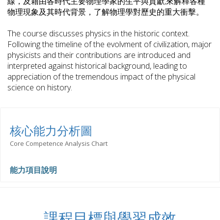
線，及藉由各時代主要物理學家的生平與貢獻,來解釋各種
物理現象及其時代背景，了解物理學對歷史的重大衝擊。
The course discusses physics in the historic context.
Following the timeline of the evolvment of civilization, major
physicists and their contributions are introduced and
interpreted against historical background, leading to
appreciation of the tremendous impact of the physical
science on history.
核心能力分析圖
Core Competence Analysis Chart
能力項目說明
課程目標與學習成效