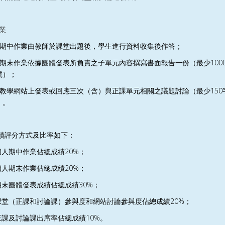
業
期中作業由教師於課堂出題後，學生進行資料收集後作答；
100
期末作業依據團體發表所負責之子單元內容撰寫書面報告一份（最少
號）；
150
教學網站上發表或回應三次（含）與正課單元相關之議題討論（最少
）。
績評分方式及比率如下：
20%
個人期中作業佔總成績
；
20%
個人期末作業佔總成績
；
30%
期末團體發表成績佔總成績
；
20%
課堂（正課和討論課）參與度和網站討論參與度佔總成績
；
10%
正課及討論課出席率佔總成績
。