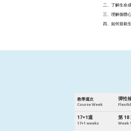
二、了解生命
三、理解個體
四、如何規範
彈性
教學週次
Course Week
Flexib
17+1週
第 18
17+1 weeks
Week 