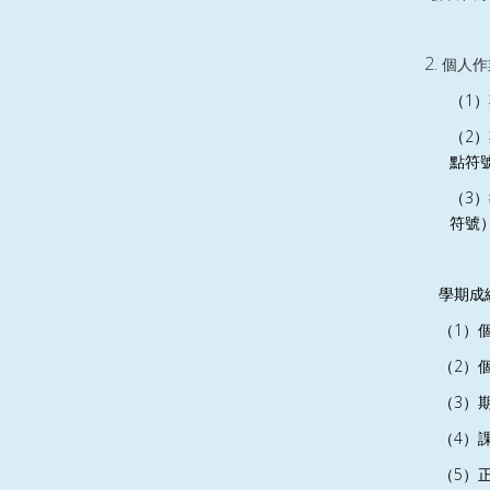
個人作
1
（
）
2
（
）
點符
3
（
）
符號
學期成
1
（
）
2
（
）
3
（
）
4
（
）
5
（
）