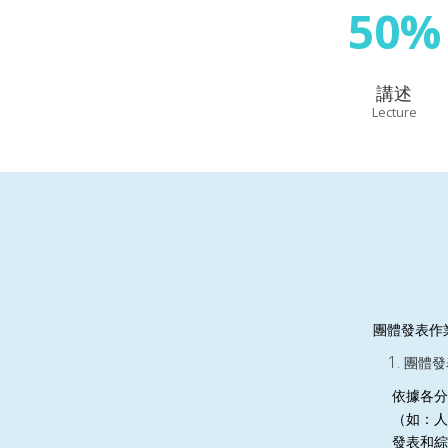
50%
講述
Lecture
團體發表作
團體發
依據各分
（如：人
發表和綜