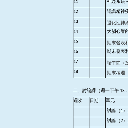
11
神經系統－
12
認識精神
13
退化性神
14
大腦心智
15
期末發表
16
期末發表
17
端午節（
18
期末考週
二、討論課（週一下午 18：10
週次
日期
單元
討論（1
討論（2