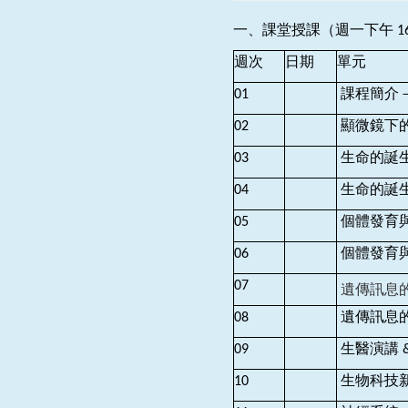
一、課堂授課（週一下午 16：1
週次
日期
單元
01
課程簡介
02
顯微鏡下的
03
生命的誕生
04
生命的誕生
05
個體發育與
06
個體發育與
07
遺傳訊息的
08
遺傳訊息的
09
生醫演講 
10
生物科技