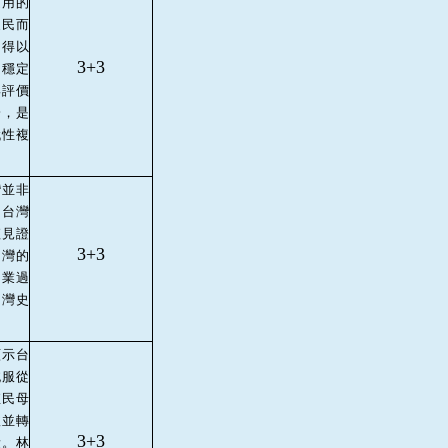
之用的
農民而
卻得以
3+3
，穩定
與評價
一，是
代性複
灣並非
由台灣
僅見證
3+3
台灣的
開業過
台灣史
顯示台
純服從
殖民母
收並轉
3+3
量。林