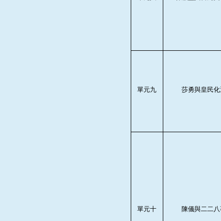
單元九
莎勇與皇民化
單元十
陳儀與二二八