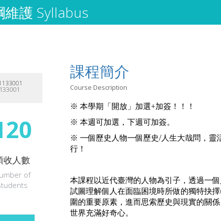
護 Syllabus
課程簡介
133001
Course Description
133001
※ 本學期「開放」加選+加簽！！！
120
※ 本週可加選，下週可加簽。
※ 一個歷史人物一個歷史/人生大哉問，靈
行！
預收人數
umber of
本課程以近代臺灣的人物為引子，透過一個
Students
試圖理解個人在面臨困境時所做的獨特抉擇
圍的重要原素，進而思索歷史與現實的關係
世界充滿好奇心。