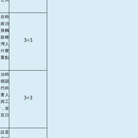
但在時
的政治
西接觸
在政權
3+3
台灣人
了什麼
的重點
日治時
是穩固
現代科
重要人
3+3
度與工
灣，並
甚至日
。
建設是