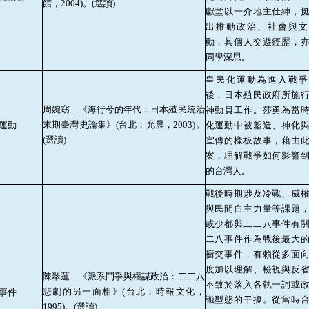
館，
2004)
。
(
選讀
)
獻堂以一介地主仕紳，
出推動政治、社會與文
動，其個人交遊經歷，
同學深思。
皇民化運動為進入戰爭
後，日本殖民政府所施
周婉窈，《海行兮的年代：日本殖民統治
神動員工作。莎勇為當
末期臺灣史論集》
(
台北：允晨，
2003)
。
運動
化運動中被塑造、神化
(
選讀
)
宣傳的樣板故事，藉由
案，理解戰爭如何影響
的台灣人。
戰後時期涉及冷戰、威
與民間自主力量等課題
或少都與二二八事件有
二八事件作為戰後最大
衝突事件，有賴從多面
度加以理解、檢視與反
陳翠蓮，《派系鬥爭與權謀政治：二二八
不致於落入各執一詞或
悲劇的另一面相》
(
台北：時報文化，
事件
識型態的干擾。從當時
1995)
。
(
選讀
)