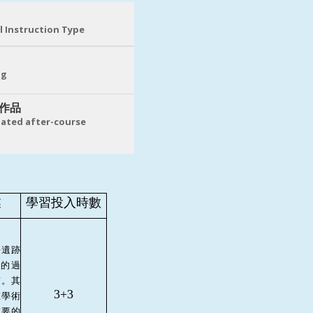
l Instruction Type
ng
作品
ated after-course
業
學習投入時數
去遺跡
的過
質。其
3+3
在學術
重要的