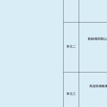
劉銘傳與開山
單元二
馬偕與傳教
單元三