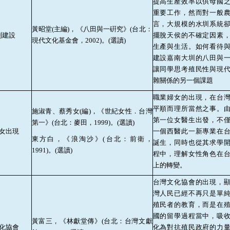
提高生產效率以供母國
重要工作，然而對一般
言，大規模的水圳系統
黃昭堂
(
主編
)
，《八田與一硏究》
(
台北：
利建設
擺脫天侯的不確定因素
現代文化基金會，
2002)
。
(
選讀
)
生產與生活。如何看待
建設嘉南大圳的八田與
讓同學思考殖民性與現
雜關係的另一個課題
職業婦女的出現，在台
平順而理所當然之事。
施淑青、蔡秀女
(
編
)
，《世紀女性．台灣
第一位女醫生出發，不
第一》
(
台北：麥田，
1999)
。
(
選讀
)
女出現
一個西醫此一新專業在
東方白，《浪淘沙》
(
台北：前衛，
誕生，同時也從其求學
1991)
。
(
選讀
)
程中，理解女性角色在
上的轉變。
台灣文化協會的出現，
灣人民已經不再只是單
殖民者的教育，而是在
國的留學過程當中，吸
黃富三，《林獻堂傳》
(
台北：台灣文獻
化協會
化為對抗殖民政府的力