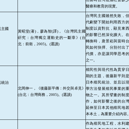
醫療和教育的現實。
台灣民主國雖然失敗，
代劇變下開始利用西方
制度以資對抗，顯見東
民主國
黃昭堂
(
著
)
，廖為智
(
譯
)
，《台灣民主國
的影響已然深化擴大。
硏究：台灣獨立運動史的一斷章》
(
台
轉換時，唐景崧與當時
北：前衛，
2005)
。
(
選讀
)
民如何抉擇、分別付出
代價，亦是讓同學思考
之一。
殖民性與現代性為貫穿
期的主題，後藤新平則
日本殖民統治、並且以
民統治
北岡伸一，《後藤新平傳：外交與卓見》
學方法發展殖民事業的
(
台北：台灣商務，
2005)
。
(
選讀
)
物之一。其所擘畫的制
作，如何影響之後的台
延伸至日本其他殖民地
本本土，為重要介紹內容
作為殖民地工程，水利