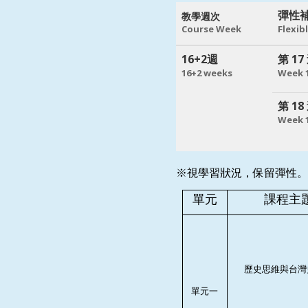
彈性
教學週次
Course Week
Flexib
16+2週
第 17
16+2 weeks
Week 
第 18
Week 
※視學習狀況，保留彈性。
單元
課程主
歷史思維與台灣
單元一