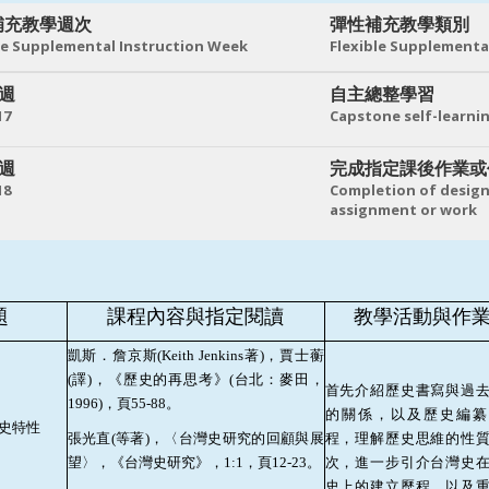
補充教學週次
彈性補充教學類別
le Supplemental Instruction Week
Flexible Supplementa
 週
自主總整學習
17
Capstone self-learni
 週
完成指定課後作業或
18
Completion of design
assignment or work
題
課程內容與指定閱讀
教學活動與作
凱斯．詹京斯
(Keith Jenkins
著
)
，賈士蘅
(
譯
)
，《歷史的再思考》
(
台北：麥田，
首先介紹歷史書寫與過
1996)
，頁
55-88
。
的關係，以及歷史編纂
史特性
張光直
(
等著
)
，〈台灣史研究的回顧與展
程，理解歷史思維的性
望〉，《台灣史研究》，
1:1
，頁
12-23
。
次，進一步引介台灣史
史上的建立歷程，以及