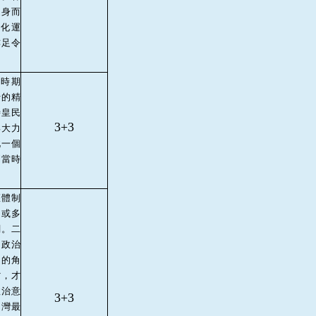
挺身而
化運
亦足令
時期
行的精
時皇民
3+3
與大力
此一個
到當時
權體制
，或多
關。二
的政治
向的角
省，才
政治意
3+3
台灣最