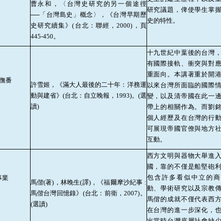
曹永和，〈台灣史研究的另一個途徑
研究議題，俾使學生掌
──「台灣島史」概念〉，《台灣早期歷
史的特性。
史研究續集》
(
台北：聯經，
2000)
，頁
445-450
。
十九世紀中葉後的台灣
有國際接軌、衝突與對
重面向。本講著重於開
撫番
許雪姬，《滿大人最後的二十年：洋務運
以來台灣所面臨的國際
動與建省》
(
台北：自立晚報，
1993)
。
(
選
變，以及清帝國在此一
讀
)
帶上的相關作為。而劉
個人經歷及在台灣的行
可展現帝國官僚與地方
互動。
西方文明與器物大舉進
國，靠的不僅是船堅砲
包含許多看似中立的商
事業
馬偕
(
著
)
，林晚生
(
譯
)
，《福爾摩沙紀事
:
動、學術研究以及宗教
馬偕台灣回憶錄》
(
台北：前衛，
2007)
。
馬偕的成就不僅代表西
(
選讀
)
在台灣的進一步深化，
出當時台灣底層社會缺