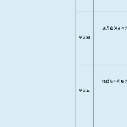
唐景崧與台灣
單元四
後藤新平與殖
單元五