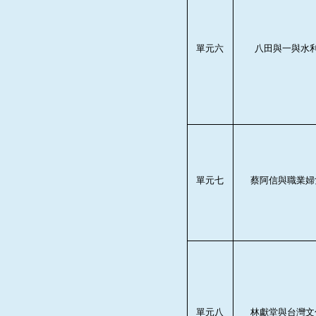
單元六
八田與一與水
單元七
蔡阿信與職業婦
單元八
林獻堂與台灣文