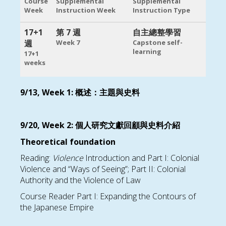
Course
Supplemental
Supplemental
Week
Instruction Week
Instruction Type
17+1
第 7 週
自主總整學習
週
Week 7
Capstone self-
learning
17+1
weeks
9/13, Week 1:
概述
：
主題與史料
9/20, Week 2:
個人研究文獻回顧與史料介紹
Theoretical foundation
Reading:
Violence
Introduction and Part I: Colonial
Violence and “Ways of Seeing”; Part II: Colonial
Authority and the Violence of Law
Course Reader Part I: Expanding the Contours of
the Japanese Empire