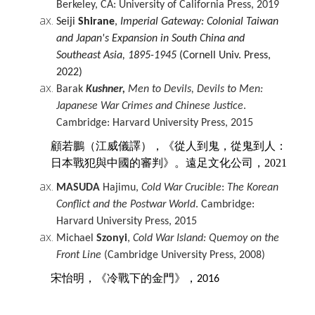
Berkeley, CA: University of California Press, 2019
Seiji
Shirane
,
Imperial Gateway: Colonial Taiwan
and Japan's Expansion in South China and
Southeast Asia, 1895-1945
(Cornell Univ. Press,
2022)
Barak
Kushner,
Men
to Devils, Devils to
Men
:
Japanese War Crimes and Chinese Justice
.
Cambridge: Harvard University Press, 2015
顧若鵬（江威儀譯），《從人到鬼，從鬼到人：
日本戰犯與中國的審判》。遠足文化公司，2021
MASUDA
Hajimu,
Cold War Crucible
:
The
Korean
Conflict
and the Postwar World
. Cambridge:
Harvard University Press, 2015
Michael
Szonyi
,
Cold War Island: Quemoy on the
Front Line
(Cambridge University Press, 2008)
宋怡明，
《
冷戰下的金門》
，
2016