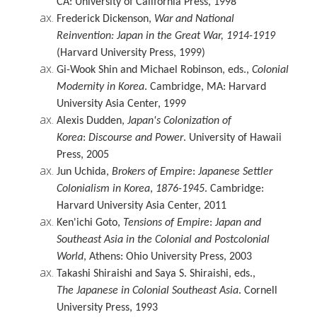
CA: University of California Press, 1998
Frederick Dickenson,
War and National
Reinvention: Japan in the Great War, 1914-1919
(Harvard University Press, 1999)
Gi-Wook Shin and Michael Robinson, eds.,
Colonial
Modernity in Korea
. Cambridge, MA: Harvard
University Asia Center, 1999
Alexis Dudden
,
Japan's Colonization of
Korea
:
Discourse and Power
. University of Hawaii
Press, 2005
Jun Uchida
,
Brokers of Empire
:
Japanese Settler
Colonialism in Korea
,
1876-1945
. Cambridge:
Harvard University Asia Center, 2011
Ken'ichi Goto,
Tensions of Empire
:
Japan and
Southeast Asia in the Colonial and Postcolonial
World
, Athens: Ohio University Press, 2003
Takashi Shiraishi and Saya S. Shiraishi
, eds.,
The
Japanese
in
Colonial Southeast Asia
.
Cornell
University
Press, 1993