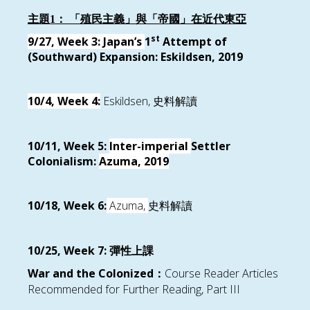
主題1：
「殖民主義」與「
帝國
」在近代東亞
st
9/27, Week 3
:
Japan’s
1
Attempt of
(Southward) Expansion: Eskildsen, 2019
10/4, Week 4:
Eskildsen,
史料解讀
10/11, Week 5
:
Inter-imperial
Settler
Colonialism:
Azuma, 2019
10/18, Week
6:
Azuma
,
史料解讀
10/25, Week 7:
彈性上課
War and the Colonized
Course Reader Articles
：
Recommended for Further Reading, Part III