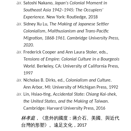
Satoshi Nakano,
Japan's Colonial Moment in
Southeast Asia 1942–1945: The Occupiers’
Experience
. New York: Routledge, 2018
Sidney Xu Lu
,
The Making of Japanese Settler
Colonialism
,
Malthusianism and Trans-Pacific
Migration
,
1868-196
1. Cambridge University Press,
2020.
Frederick Cooper and Ann Laura Stoler, eds.,
Tensions of
Empire:
Colonial Culture in a Bourgeois
World
. Berkeley, CA: University of California Press,
1997
Nicholas B. Dirks, ed.,
Colonialism and Culture
.
Ann Arbor, MI: University of Michigan Press, 1992
Lin, Hsiao-ting,
Accidental State
: Chiang Kai-shek,
the United
States
, and the Making of Taiwan
.
Cambridge: Harvard University Press, 2016
林孝庭
，
《
意外的國度
：蔣介石、美國、與近代
台灣的形塑
》。
遠足文化，
2017