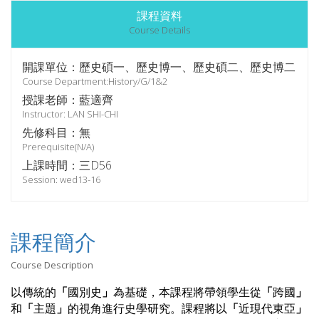
課程資料
Course Details
開課單位：歷史碩一、歷史博一、歷史碩二、歷史博二
Course Department:History/G/1&2
授課老師：藍適齊
Instructor: LAN SHI-CHI
先修科目：無
Prerequisite(N/A)
上課時間：三D56
Session: wed13-16
課程簡介
Course Description
以傳統的
「
國別史
」
為基礎，本課程將帶領學生從
「
跨國
」
和
「
主題
」
的視角進行史學研究。課程將以
「
近現代東亞
」