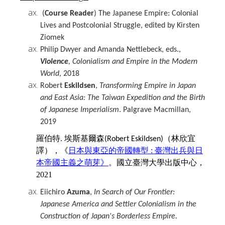
(
Course Reader
) The Japanese Empire: Colonial
Lives and Postcolonial Struggle, edited by Kirsten
Ziomek
Philip Dwyer and Amanda Nettlebeck, eds.,
Violence
, Colonialism and Empire in the Modern
World
, 2018
Robert
Eskildsen
,
Transforming Empire in Japan
and East Asia
: The Taiwan Expedition and the Birth
of Japanese Imperialism
.
Palgrave Macmillan,
2019
羅伯特
埃斯基爾森
（林欣宜
.
(Robert Eskildsen)
譯），
《
日本與東亞的帝國轉型 :
臺灣出兵與日
本帝國主義之萌芽》
。國立臺灣大學出版中心
，
2021
Eiichiro
Azuma
,
In Search of Our Frontier:
Japanese America and Settler Colonialism in the
Construction of Japan's Borderless Empire
.