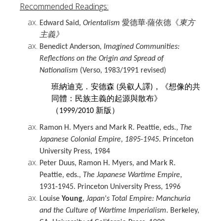
Recommended
Readings:
愛德華
薩依德《
東方
Edward Said,
Orientalism
‧
主義》
Benedict Anderson,
Imagined Communities
:
Reflections on the Origin and Spread of
Nationalism
(Verso, 1983/1991 revised)
班納迪克．安德森
吳叡人譯
，《
想像的共
(
)
同體：民族主義的起源與散布》
（
新版）
1999/2010
Ramon H. Myers
and
Mark R. Peattie
, eds.,
The
Japanese Colonial Empire
,
1895-1945
. Princeton
University Press, 1984
Peter Duus, Ramon H. Myers, and Mark R.
Peattie
, eds.,
The Japanese Wartime Empire
,
1931-1945. Princeton University Press, 19
96
Louise
Young
,
Japan's Total Empire: Manchuria
and the Culture of Wartime Imperialism
. Berkeley,