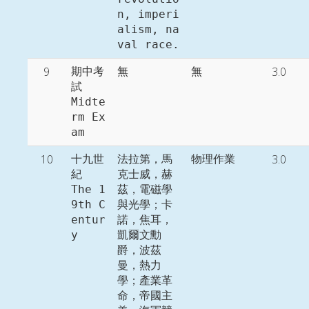
n, imperi
alism, na
9
3.0
期中考
無
無
試

Midte
rm Ex
am
10
3.0
十九世
法拉第，馬
物理作業
紀

克士威，赫
The 1
茲，電磁學
9th C
與光學；卡
entur
諾，焦耳，
y
凱爾文勳
爵，波茲
曼，熱力
學；產業革
命，帝國主