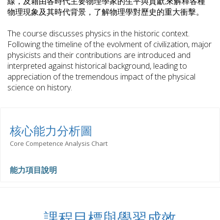
線，及藉由各時代主要物理學家的生平與貢獻,來解釋各種
物理現象及其時代背景，了解物理學對歷史的重大衝擊。
The course discusses physics in the historic context.
Following the timeline of the evolvment of civilization, major
physicists and their contributions are introduced and
interpreted against historical background, leading to
appreciation of the tremendous impact of the physical
science on history.
核心能力分析圖
Core Competence Analysis Chart
能力項目說明
課程目標與學習成效