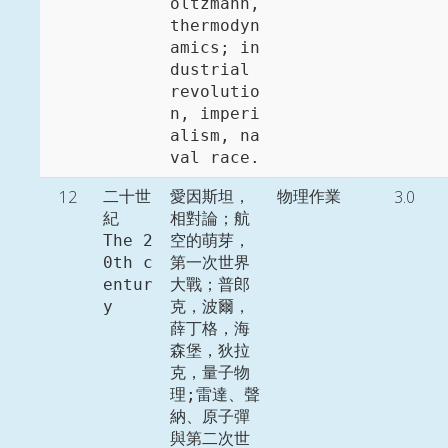
oltzmann, 
thermodyn
amics; in
dustrial 
revolutio
n, imperi
alism, na
12
3.0
二十世
愛因斯坦，
物理作業
紀

相對論；航
The 2
空的萌芽，
0th c
第一次世界
entur
大戰；普郎
y
克，波爾，
薛丁格，海
森堡，狄拉
克，量子物
理;雷達、聲
納、原子彈
與第二次世