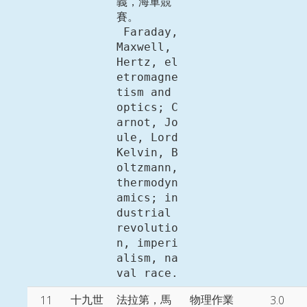
義，海軍競
賽。

 Faraday, 
Maxwell, 
Hertz, el
etromagne
tism and 
optics; C
arnot, Jo
ule, Lord 
Kelvin, B
oltzmann, 
thermodyn
amics; in
dustrial 
revolutio
n, imperi
alism, na
11
3.0
十九世
法拉第，馬
物理作業