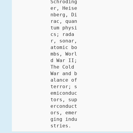
Schroding
er, Heise
nberg, Di
rac, quan
tum physi
cs; rada
r, sonar, 
atomic bo
mbs, Worl
d War II; 
The Cold 
War and b
alance of 
terror; s
emiconduc
tors, sup
erconduct
ors, emer
ging indu
stries. 