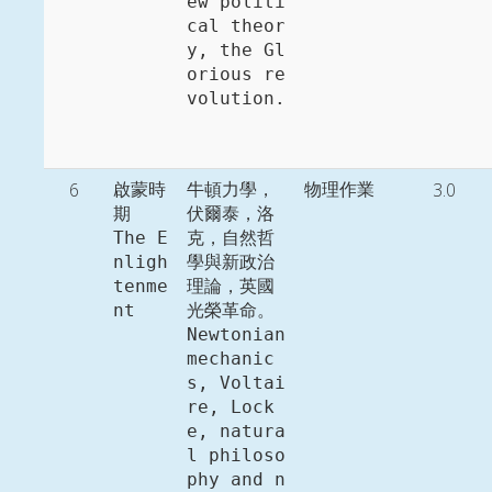
ew politi
cal theor
y, the Gl
orious re
volution. 
6
3.0
啟蒙時
牛頓力學，
物理作業
期

伏爾泰，洛
The E
克，自然哲
nligh
學與新政治
tenme
理論，英國
nt
光榮革命。

Newtonian 
mechanic
s, Voltai
re, Lock
e, natura
l philoso
phy and n