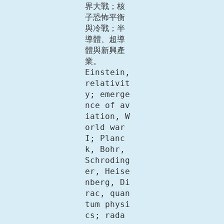
界大戰；核
子恐怖平衡
與冷戰；半
導體、超導
體與新興產
業。

Einstein, 
relativit
y; emerge
nce of av
iation, W
orld war 
I; Planc
k, Bohr, 
Schroding
er, Heise
nberg, Di
rac, quan
tum physi
cs; rada