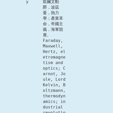
y
凱爾文勳
爵，波茲
曼，熱力
學；產業革
命，帝國主
義，海軍競
賽。 

Faraday, 
Maxwell, 
Hertz, el
etromagne
tism and 
optics; C
arnot, Jo
ule, Lord 
Kelvin, B
oltzmann, 
thermodyn
amics; in
dustrial 
revolutio