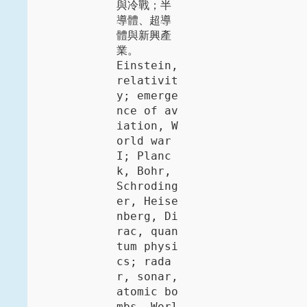
與冷戰；半
導體、超導
體與新興產
業。

Einstein, 
relativit
y; emerge
nce of av
iation, W
orld war 
I; Planc
k, Bohr, 
Schroding
er, Heise
nberg, Di
rac, quan
tum physi
cs; rada
r, sonar, 
atomic bo
mbs, Worl