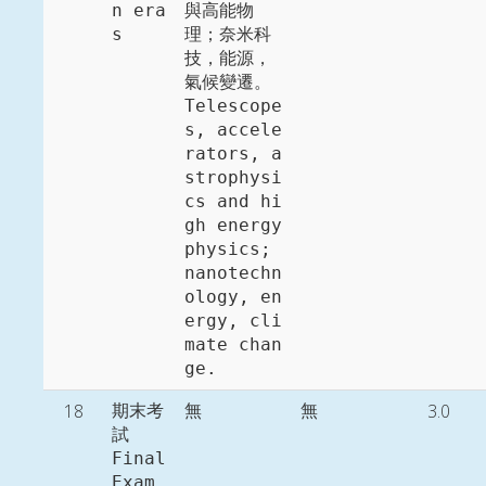
n era
與高能物
s
理；奈米科
技，能源，
氣候變遷。

Telescope
s, accele
rators, a
strophysi
cs and hi
gh energy 
physics; 
nanotechn
ology, en
ergy, cli
mate chan
ge. 
18
3.0
期末考
無
無
試

Final 
Exam