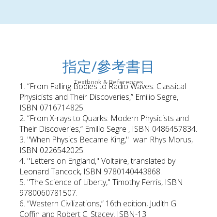
指定/參考書目
Textbook & References
1. “From Falling Bodies to Radio Waves: Classical
Physicists and Their Discoveries,” Emilio Segre,
ISBN 0716714825.
2. “From X-rays to Quarks: Modern Physicists and
Their Discoveries,” Emilio Segre , ISBN 0486457834.
3. "When Physics Became King," Iwan Rhys Morus,
ISBN 0226542025.
4. "Letters on England," Voltaire, translated by
Leonard Tancock, ISBN 9780140443868.
5. "The Science of Liberty," Timothy Ferris, ISBN
9780060781507.
6. “Western Civilizations,” 16th edition, Judith G.
Coffin and Robert C. Stacey, ISBN-13