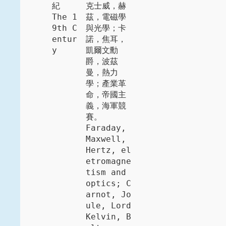
紀

克士威，赫
The 1
茲，電磁學
9th C
與光學；卡
entur
諾，焦耳，
y
凱爾文勳
爵，波茲
曼，熱力
學；產業革
命，帝國主
義，海軍競
賽。 

Faraday, 
Maxwell, 
Hertz, el
etromagne
tism and 
optics; C
arnot, Jo
ule, Lord 
Kelvin, B