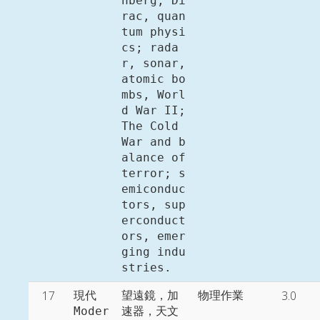
nberg, Di
rac, quan
tum physi
cs; rada
r, sonar, 
atomic bo
mbs, Worl
d War II; 
The Cold 
War and b
alance of 
terror; s
emiconduc
tors, sup
erconduct
ors, emer
ging indu
stries. 
17
3.0
現代

望遠鏡，加
物理作業
Moder
速器，天文