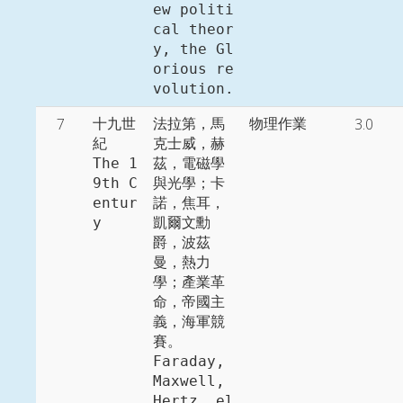
ew politi
cal theor
y, the Gl
orious re
volution. 
7
3.0
十九世
法拉第，馬
物理作業
紀

克士威，赫
The 1
茲，電磁學
9th C
與光學；卡
entur
諾，焦耳，
y
凱爾文勳
爵，波茲
曼，熱力
學；產業革
命，帝國主
義，海軍競
賽。 

Faraday, 
Maxwell, 
Hertz, el