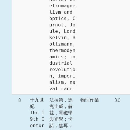
etromagne
tism and 
optics; C
arnot, Jo
ule, Lord 
Kelvin, B
oltzmann, 
thermodyn
amics; in
dustrial 
revolutio
n, imperi
alism, na
8
3.0
十九世
法拉第，馬
物理作業
紀

克士威，赫
The 1
茲，電磁學
9th C
與光學；卡
entur
諾，焦耳，