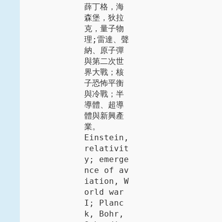
薛丁格，海
森堡，狄拉
克，量子物
理;雷達、聲
納、原子彈
與第二次世
界大戰；核
子恐怖平衡
與冷戰；半
導體、超導
體與新興產
業。

Einstein, 
relativit
y; emerge
nce of av
iation, W
orld war 
I; Planc
k, Bohr, 