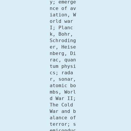
y; emerge
nce of av
iation, W
orld war 
I; Planc
k, Bohr, 
Schroding
er, Heise
nberg, Di
rac, quan
tum physi
cs; rada
r, sonar, 
atomic bo
mbs, Worl
d War II; 
The Cold 
War and b
alance of 
terror; s
emiconduc