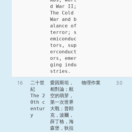
d War II; 
The Cold 
War and b
alance of 
terror; s
emiconduc
tors, sup
erconduct
ors, emer
ging indu
stries. 
16
3.0
二十世
愛因斯坦，
物理作業
紀

相對論；航
The 2
空的萌芽，
0th c
第一次世界
entur
大戰；普郎
y
克，波爾，
薛丁格，海
森堡，狄拉