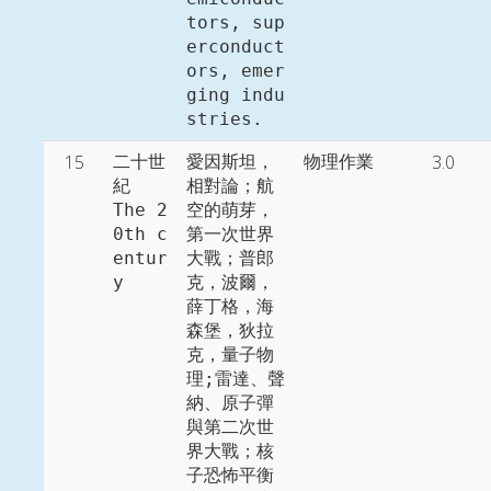
tors, sup
erconduct
ors, emer
ging indu
15
3.0
二十世
愛因斯坦，
物理作業
紀

相對論；航
The 2
空的萌芽，
0th c
第一次世界
entur
大戰；普郎
y
克，波爾，
薛丁格，海
森堡，狄拉
克，量子物
理;雷達、聲
納、原子彈
與第二次世
界大戰；核
子恐怖平衡