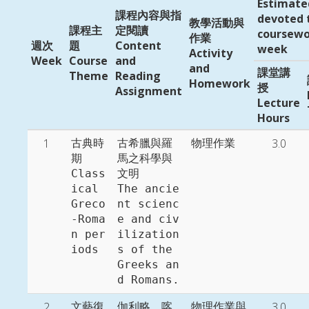
Estimate
課程內容與指
devoted 
教學活動與
課程主
定閱讀
coursewo
作業
週次
題
Content
week
Activity
Week
Course
and
and
課堂講
Theme
Reading
Homework
授
Assignment
Lecture
Hours
1
3.0
古典時
古希臘與羅
物理作業
期

馬之科學與
Class
文明

ical 
The ancie
Greco
nt scienc
-Roma
e and civ
n per
ilization
iods
s of the 
Greeks an
d Romans. 
2
3.0
文藝復
伽利略，喀
物理作業與