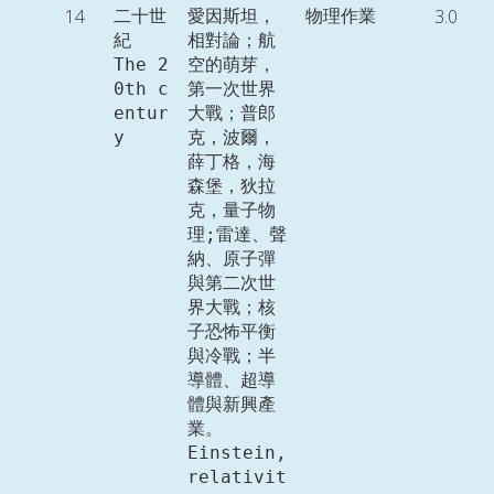
14
3.0
二十世
愛因斯坦，
物理作業
紀

相對論；航
The 2
空的萌芽，
0th c
第一次世界
entur
大戰；普郎
y
克，波爾，
薛丁格，海
森堡，狄拉
克，量子物
理;雷達、聲
納、原子彈
與第二次世
界大戰；核
子恐怖平衡
與冷戰；半
導體、超導
體與新興產
業。

Einstein, 
relativit